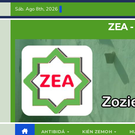
Saltar
Sáb. Ago 8th, 2026
al
contenido
ZEA -
AHTIBIDÁ
KIÉN ZEMOH
H