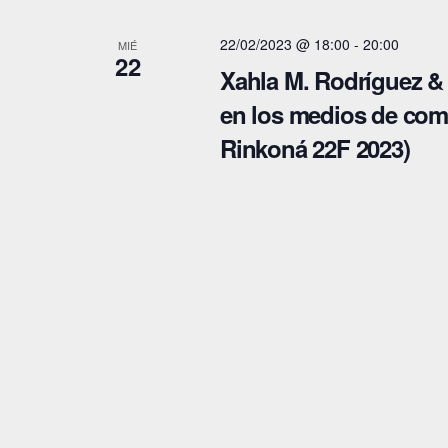
a
c
e
22/02/2023 @ 18:00
-
20:00
c
MIÉ
e
c
22
Xahla M. Rodríguez & 
l
i
c
en los medios de com
a
i
ó
Rinkoná 22F 2023)
p
o
n
a
n
l
a
d
a
l
e
b
a
b
r
f
a
e
ú
c
c
s
l
h
q
a
a
v