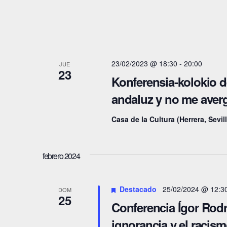
.
u
e
e
.
B
d
u
23/02/2023 @ 18:30
-
20:00
JUE
a
23
s
Konferensia-kolokio d
y
c
andaluz y no me averg
a
v
Casa de la Cultura (Herrera, Sevil
E
i
v
s
e
febrero 2024
n
t
t
Destacado
25/02/2024 @ 12:3
DOM
a
o
25
Conferencia Ígor Rodr
s
s
ignorancia y el racismo