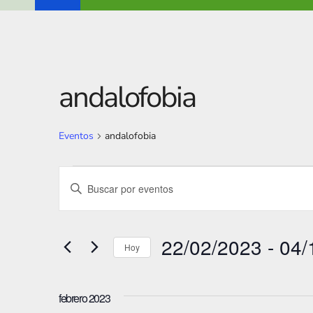
andalofobia
Eventos
andalofobia
Eventos
N
I
a
n
t
v
22/02/2023
 - 
04/
r
Hoy
e
o
S
g
d
e
febrero 2023
u
l