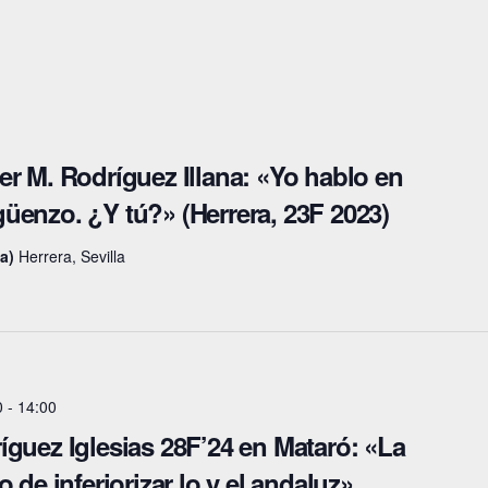
er M. Rodríguez Illana: «Yo hablo en
üenzo. ¿Y tú?» (Herrera, 23F 2023)
la)
Herrera, Sevilla
0
-
14:00
íguez Iglesias 28F’24 en Mataró: «La
 de inferiorizar lo y el andaluz»