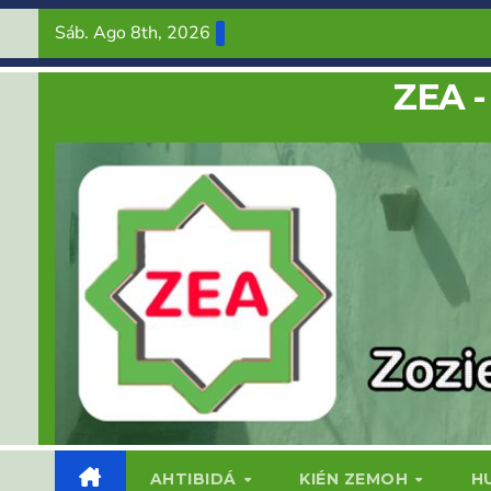
Saltar
Sáb. Ago 8th, 2026
al
contenido
ZEA -
AHTIBIDÁ
KIÉN ZEMOH
H