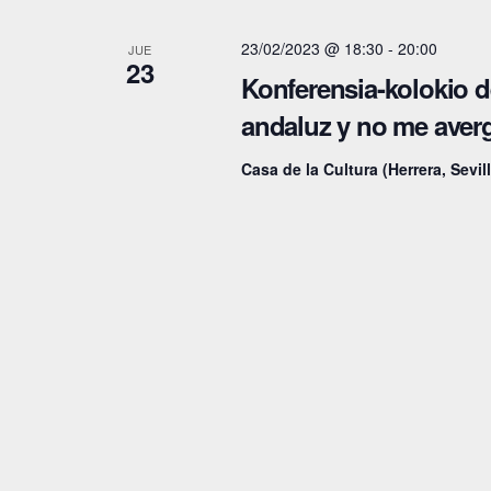
a
c
e
23/02/2023 @ 18:30
-
20:00
c
JUE
e
c
23
Konferensia-kolokio d
l
i
c
andaluz y no me averg
a
i
ó
p
o
Casa de la Cultura (Herrera, Sevil
n
a
n
l
a
d
a
l
e
b
a
b
r
f
a
e
ú
c
c
s
l
h
q
a
a
v