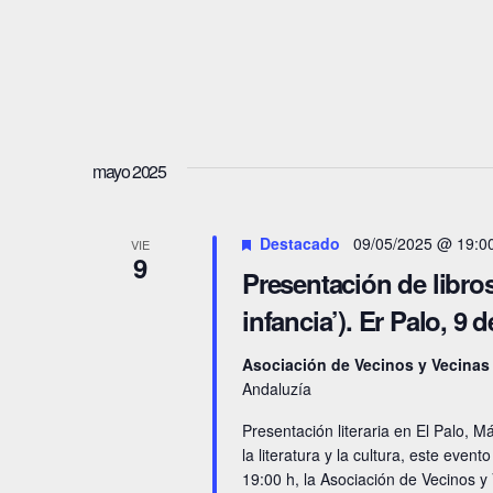
.
u
e
e
.
B
d
u
a
s
mayo 2025
y
c
a
v
Destacado
09/05/2025 @ 19:0
VIE
9
E
Presentación de libr
i
v
infancia’). Er Palo, 9
s
e
n
Asociación de Vecinos y Vecinas
t
Andaluzía
t
a
o
Presentación literaria en El Palo,
la literatura y la cultura, este eve
s
s
19:00 h, la Asociación de Vecinos y