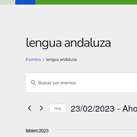
lengua andaluza
Eventos
lengua andaluza
Eventos
N
I
a
n
t
v
23/02/2023
 - 
Aho
r
Hoy
e
o
S
g
d
e
febrero 2023
u
l