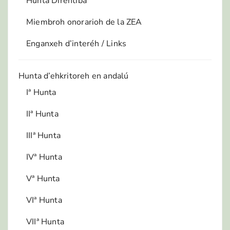
Hunta Direhtiba
Miembroh onorarioh de la ZEA
Enganxeh d’interéh / Links
Hunta d’ehkritoreh en andalú
Iª Hunta
IIª Hunta
IIIª Hunta
IVª Hunta
Vª Hunta
VIª Hunta
VIIª Hunta