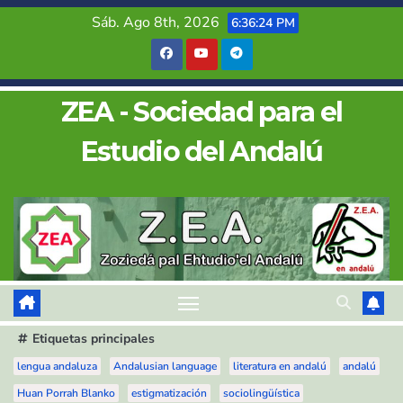
Saltar
Sáb. Ago 8th, 2026
6:36:25 PM
al
contenido
ZEA - Sociedad para el
Estudio del Andalú
Etiquetas principales
lengua andaluza
Andalusian language
literatura en andalú
andalú
Huan Porrah Blanko
estigmatización
sociolingüística