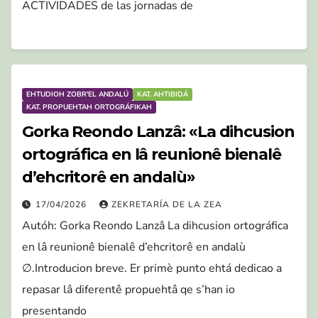
ACTIVIDADES de las jornadas de
EHTUDIOH ZOBR'EL ANDALÚ
KAT. AHTIBIDÁ
KAT. PROPUEHTAH ORTOGRÁFIKAH
Gorka Reondo Lanzâ: «La dihcusion
ortográfica en lâ reunionê bienalê
d’ehcritorê en andalù»
17/04/2026
ZEKRETARÍA DE LA ZEA
Autóh: Gorka Reondo Lanzâ La dihcusion ortográfica
en lâ reunionê bienalê d’ehcritorê en andalù
∅.Introducion breve. Er primè punto ehtá dedicao a
repasar lâ diferentê propuehtâ qe s’han io
presentando