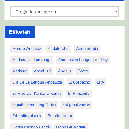
Kategoríah
Etiketah
Acento Andaluz
Andalofobia
Andalufobia
Andalusian Language
Andalusian Language's Day
Andaluz
Andaluzía
Andalú
Ceceo
Día De La Lengua Andaluza
El Corbacho
EPA
Er Mito Der Kanko U Kanke
Er Prinzipito
Españolismo Lingüístico
Estigmatización
Ethnolinguistics
Etnoliteratura
Gorka Reondo Lanzâ
Hohná'el Andalú