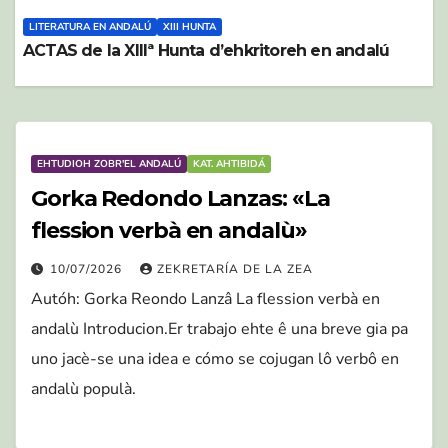
LITERATURA EN ANDALÚ
XIII HUNTA
ACTAS de la XIIIª Hunta d’ehkritoreh en andalú
EHTUDIOH ZOBR'EL ANDALÚ
KAT. AHTIBIDÁ
Gorka Redondo Lanzas: «La
flession verbà en andalù»
10/07/2026
ZEKRETARÍA DE LA ZEA
Autóh: Gorka Reondo Lanzâ La flession verbà en
andalù Introducion.Er trabajo ehte ê una breve gia pa
uno jacè-se una idea e cómo se cojugan lô verbô en
andalù populà.