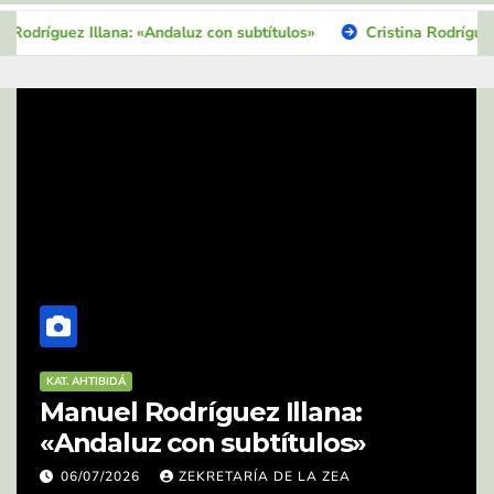
Illana: «Andaluz con subtítulos»
Cristina Rodríguez López: «El
EHTUDIOH ZOBR'EL ANDALÚ
KAT. AHTIBIDÁ
Cristina Rodríguez López: «El
uso del andaluz en el Carnaval
de Isla Cristina: actitudes,
21/06/2026
ZEKRETARÍA DE LA ZEA