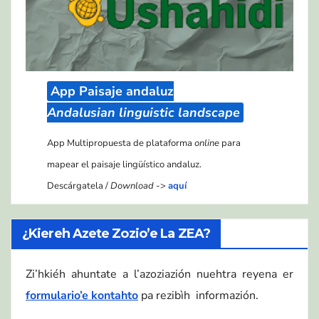
App Paisaje andaluz
Andalusian linguistic landscape
App Multipropuesta de plataforma
online
para
mapear el paisaje lingüístico andaluz.
Descárgatela /
Download
->
aquí
¿Kiereh Azete Zozio’e La ZEA?
Zi’hkiéh ahuntate a l’azoziazión nuehtra reyena er
formulario’e kontahto
pa rezibìh informazión.