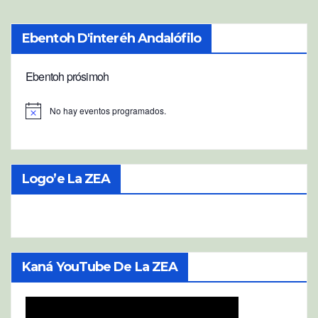
entradas
Ebentoh D'interéh Andalófilo
Ebentoh prósimoh
No hay eventos programados.
A
v
i
s
o
Logo’e La ZEA
Kaná YouTube De La ZEA