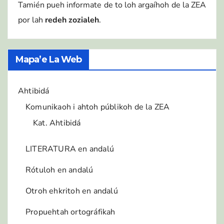
Tamién pueh informate de to loh argaíhoh de la ZEA
por lah
redeh zozialeh
.
Mapa’e La Web
Ahtibidá
Komunikaoh i ahtoh públikoh de la ZEA
Kat. Ahtibidá
LITERATURA en andalú
Rótuloh en andalú
Otroh ehkritoh en andalú
Propuehtah ortográfikah