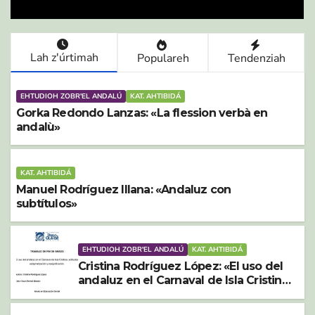
estigmatización y
resignificación»
Lah z'úrtimah
Populareh
Tendenziah
EHTUDIOH ZOBR'EL ANDALÚ
KAT. AHTIBIDÁ
Gorka Redondo Lanzas: «La flession verbà en
andalù»
KAT. AHTIBIDÁ
Manuel Rodríguez Illana: «Andaluz con
subtítulos»
EHTUDIOH ZOBR'EL ANDALÚ
KAT. AHTIBIDÁ
Cristina Rodríguez López: «El uso del
andaluz en el Carnaval de Isla Cristina:
actitudes, estigmatización y
resignificación»