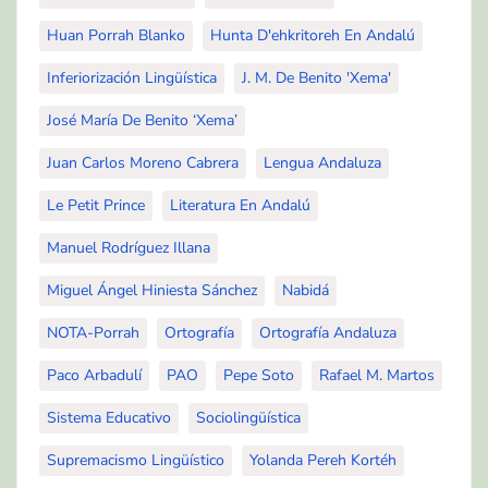
Huan Porrah Blanko
Hunta D'ehkritoreh En Andalú
Inferiorización Lingüística
J. M. De Benito 'Xema'
José María De Benito ‘Xema’
Juan Carlos Moreno Cabrera
Lengua Andaluza
Le Petit Prince
Literatura En Andalú
Manuel Rodríguez Illana
Miguel Ángel Hiniesta Sánchez
Nabidá
NOTA-Porrah
Ortografía
Ortografía Andaluza
Paco Arbadulí
PAO
Pepe Soto
Rafael M. Martos
Sistema Educativo
Sociolingüística
Supremacismo Lingüístico
Yolanda Pereh Kortéh