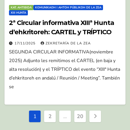
KAT. AHTIBIDÁ
KOMUNIKAOH I AHTOH PÚBLIKOH DE LA ZEA
XIII HUNTA
2ª Circular informativa XIIIª Hunta
d’ehkritoreh: CARTEL y TRÍPTICO
17/11/2025
ZEKRETARÍA DE LA ZEA
SEGUNDA CIRCULAR INFORMATIVA(noviembre
2025) Adjunto les remitimos el CARTEL (en baja y
alta resolución) y el TRÍPTICO del evento “XIIIª Hunta
d’ehkritoreh en andalú / Reunión / Meeting”. También
se
Paginación
1
2
…
20
de