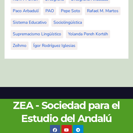
Paco Arbadulí
PAO
Pepe Soto
Rafael M. Martos
Sistema Educativo
Sociolingüística
Supremacismo Lingüístico
Yolanda Pereh Kortéh
Zeíhmo
Ígor Rodríguez Iglesias
ZEA - Sociedad para el
Estudio del Andalú