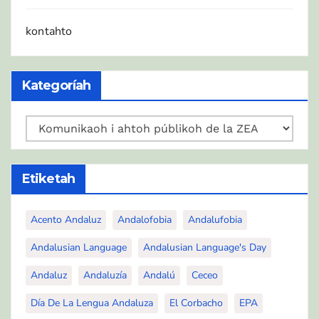
kontahto
Kategoríah
Kategoríah
Etiketah
Acento Andaluz
Andalofobia
Andalufobia
Andalusian Language
Andalusian Language's Day
Andaluz
Andaluzía
Andalú
Ceceo
Día De La Lengua Andaluza
El Corbacho
EPA