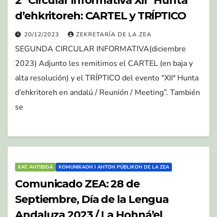
2ª Circular informativa XIIª Hunta
d’ehkritoreh: CARTEL y TRÍPTICO
20/12/2023
ZEKRETARÍA DE LA ZEA
SEGUNDA CIRCULAR INFORMATIVA(diciembre
2023) Adjunto les remitimos el CARTEL (en baja y
alta resolución) y el TRÍPTICO del evento “XIIª Hunta
d’ehkritoreh en andalú / Reunión / Meeting”. También
se
KAT. AHTIBIDÁ
KOMUNIKAOH I AHTOH PÚBLIKOH DE LA ZEA
Comunicado ZEA: 28 de
Septiembre, Día de la Lengua
Andaluza 2023 / La Hohná’el