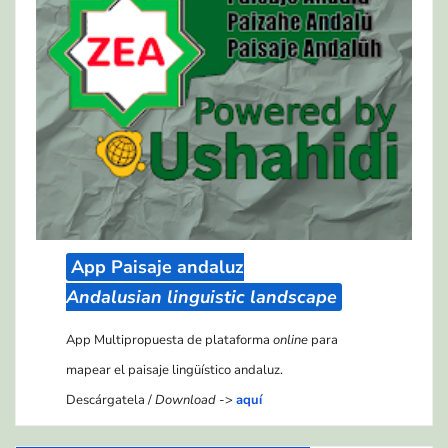
App Paisaje andaluz
Andalusian linguistic landscape
App Multipropuesta de plataforma
online
para
mapear el paisaje lingüístico andaluz.
Descárgatela /
Download
->
aquí