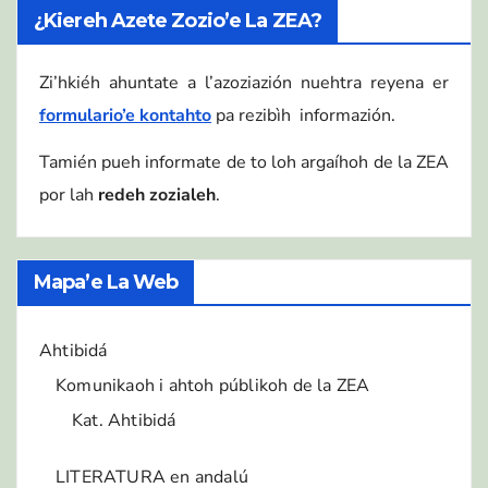
¿Kiereh Azete Zozio’e La ZEA?
Zi’hkiéh ahuntate a l’azoziazión nuehtra reyena er
formulario’e kontahto
pa rezibìh informazión.
Tamién pueh informate de to loh argaíhoh de la ZEA
por lah
redeh zozialeh
.
Mapa’e La Web
Ahtibidá
Komunikaoh i ahtoh públikoh de la ZEA
Kat. Ahtibidá
LITERATURA en andalú