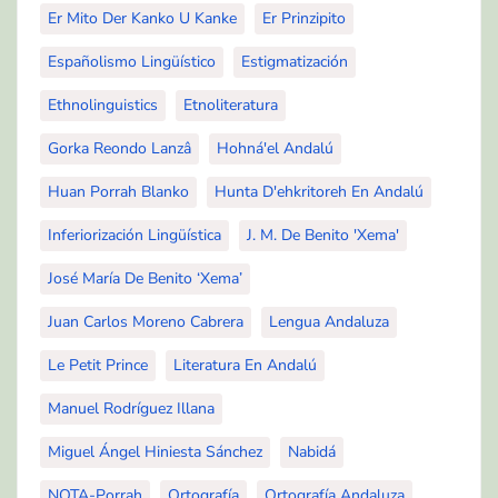
Er Mito Der Kanko U Kanke
Er Prinzipito
Españolismo Lingüístico
Estigmatización
Ethnolinguistics
Etnoliteratura
Gorka Reondo Lanzâ
Hohná'el Andalú
Huan Porrah Blanko
Hunta D'ehkritoreh En Andalú
Inferiorización Lingüística
J. M. De Benito 'Xema'
José María De Benito ‘Xema’
Juan Carlos Moreno Cabrera
Lengua Andaluza
Le Petit Prince
Literatura En Andalú
Manuel Rodríguez Illana
Miguel Ángel Hiniesta Sánchez
Nabidá
NOTA-Porrah
Ortografía
Ortografía Andaluza