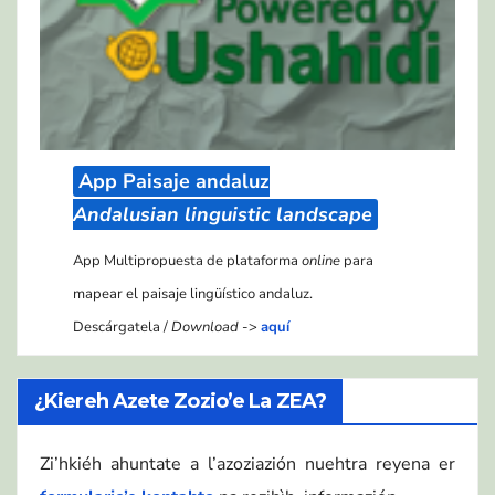
App Paisaje andaluz
Andalusian linguistic landscape
App Multipropuesta de plataforma
online
para
mapear el paisaje lingüístico andaluz.
Descárgatela /
Download
->
aquí
¿Kiereh Azete Zozio’e La ZEA?
Zi’hkiéh ahuntate a l’azoziazión nuehtra reyena er