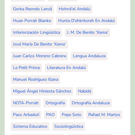
Gorka Reondo Lanzâ
Hohná'el Andalú
Huan Porrah Blanko
Hunta D'ehkritoreh En Andalú
Inferiorización Lingüística
J. M. De Benito 'Xema'
José María De Benito ‘Xema’
Juan Carlos Moreno Cabrera
Lengua Andaluza
Le Petit Prince
Literatura En Andalú
Manuel Rodríguez Illana
Miguel Ángel Hiniesta Sánchez
Nabidá
NOTA-Porrah
Ortografía
Ortografía Andaluza
Paco Arbadulí
PAO
Pepe Soto
Rafael M. Martos
Sistema Educativo
Sociolingüística