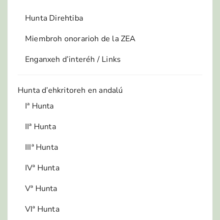
Hunta Direhtiba
Miembroh onorarioh de la ZEA
Enganxeh d’interéh / Links
Hunta d’ehkritoreh en andalú
Iª Hunta
IIª Hunta
IIIª Hunta
IVª Hunta
Vª Hunta
VIª Hunta