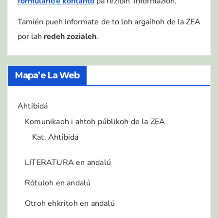
formulario’e kontahto
pa rezibìh informazión.
Tamién pueh informate de to loh argaíhoh de la ZEA
por lah
redeh zozialeh
.
Mapa’e La Web
Ahtibidá
Komunikaoh i ahtoh públikoh de la ZEA
Kat. Ahtibidá
LITERATURA en andalú
Rótuloh en andalú
Otroh ehkritoh en andalú