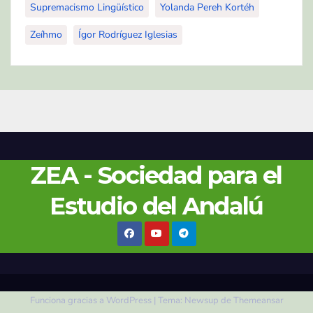
Supremacismo Lingüístico
Yolanda Pereh Kortéh
Zeíhmo
Ígor Rodríguez Iglesias
ZEA - Sociedad para el
Estudio del Andalú
Funciona gracias a WordPress
|
Tema:
Newsup
de
Themeansar