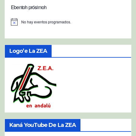
Ebentoh prósimoh
No hay eventos programados.
A
v
i
s
o
Logo’e La ZEA
Kaná YouTube De La ZEA