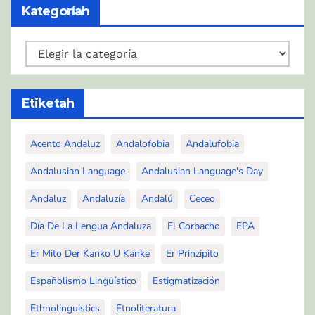
Kategoríah
Kategoríah
Etiketah
Acento Andaluz
Andalofobia
Andalufobia
Andalusian Language
Andalusian Language's Day
Andaluz
Andaluzía
Andalú
Ceceo
Día De La Lengua Andaluza
El Corbacho
EPA
Er Mito Der Kanko U Kanke
Er Prinzipito
Españolismo Lingüístico
Estigmatización
Ethnolinguistics
Etnoliteratura