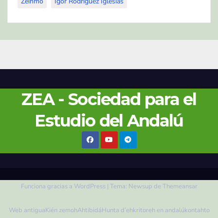
Zeíhmo
Ígor Rodríguez Iglesias
ZEA - Sociedad para el
Estudio del Andalú
Funciona gracias a WordPress
|
Tema:
Newsup
de
Themeansar
Web antigua
Kién zemoh
Ahtibidá
Hunta d’ehkritoreh en andalú
kontahto