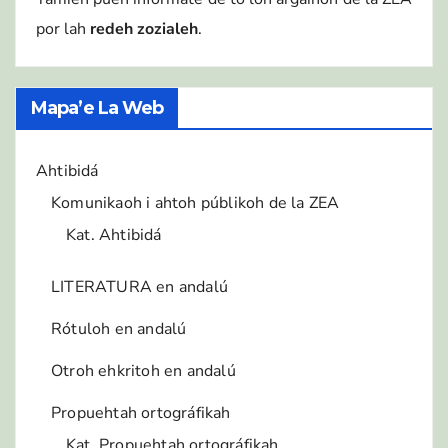
por lah
redeh zozialeh
.
Mapa’e La Web
Ahtibidá
Komunikaoh i ahtoh públikoh de la ZEA
Kat. Ahtibidá
LITERATURA en andalú
Rótuloh en andalú
Otroh ehkritoh en andalú
Propuehtah ortográfikah
Kat. Propuehtah ortográfikah