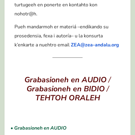
turtugeeh en ponerte en kontahto kon
nohotr@h.
Pueh mandarmoh er materiá –endikando su
prosedensia, fexa i autoría– u la konsurta
k’enkarte a nuehtro email
ZEA@zea-andalu.org
Grabasioneh en AUDIO
/
Grabasioneh en BIDIO
/
TEHTOH ORALEH
•
Grabasioneh en AUDIO