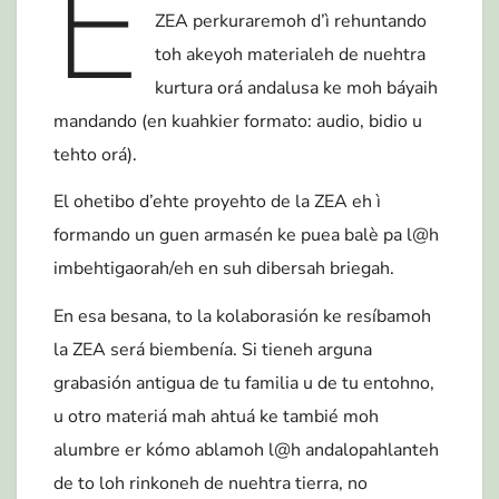
E
ZEA perkuraremoh d’ì rehuntando
toh akeyoh materialeh de nuehtra
kurtura orá andalusa ke moh báyaih
mandando (en kuahkier formato: audio, bidio u
tehto orá).
El ohetibo d’ehte proyehto de la ZEA eh ì
formando un guen armasén ke puea balè pa l@h
imbehtigaorah/eh en suh dibersah briegah.
En esa besana, to la kolaborasión ke resíbamoh
la ZEA será biembenía. Si tieneh arguna
grabasión antigua de tu familia u de tu entohno,
u otro materiá mah ahtuá ke tambié moh
alumbre er kómo ablamoh l@h andalopahlanteh
de to loh rinkoneh de nuehtra tierra, no