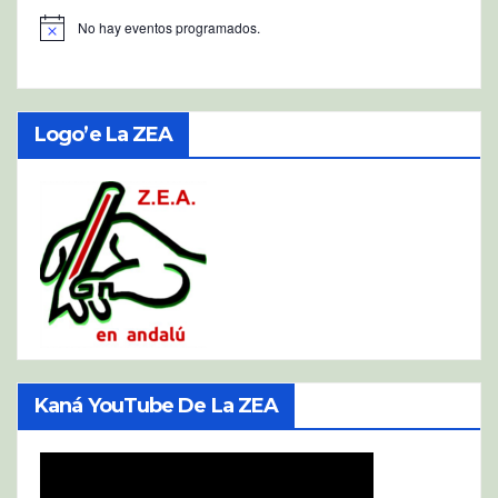
No hay eventos programados.
A
v
i
s
o
Logo’e La ZEA
Kaná YouTube De La ZEA