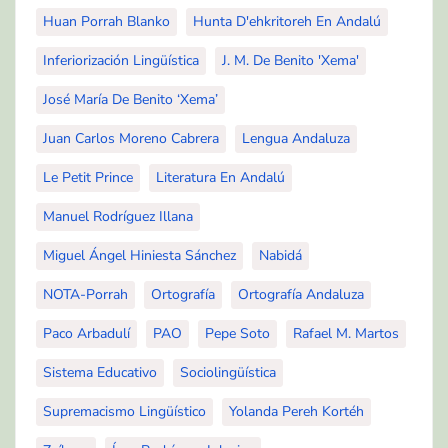
Huan Porrah Blanko
Hunta D'ehkritoreh En Andalú
Inferiorización Lingüística
J. M. De Benito 'Xema'
José María De Benito ‘Xema’
Juan Carlos Moreno Cabrera
Lengua Andaluza
Le Petit Prince
Literatura En Andalú
Manuel Rodríguez Illana
Miguel Ángel Hiniesta Sánchez
Nabidá
NOTA-Porrah
Ortografía
Ortografía Andaluza
Paco Arbadulí
PAO
Pepe Soto
Rafael M. Martos
Sistema Educativo
Sociolingüística
Supremacismo Lingüístico
Yolanda Pereh Kortéh