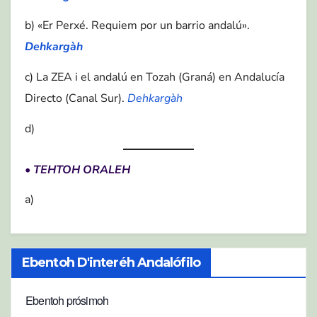
b) «Er Perxé. Requiem por un barrio andalú».
Dehkargàh
c) La ZEA i el andalú en Tozah (Graná) en Andalucía
Directo (Canal Sur).
Dehkargàh
d)
•
TEHTOH ORALEH
a)
Ebentoh D'interéh Andalófilo
Ebentoh prósimoh