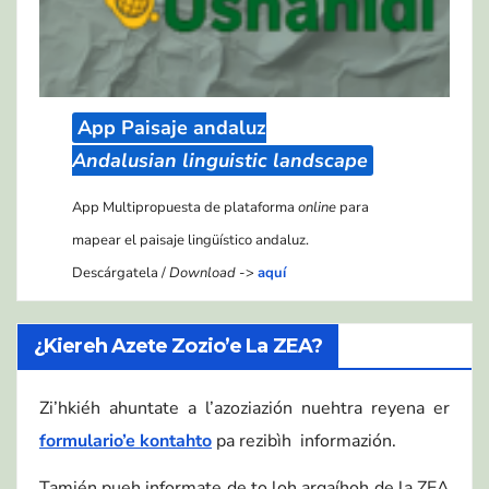
App Paisaje andaluz
Andalusian linguistic landscape
App Multipropuesta de plataforma
online
para
mapear el paisaje lingüístico andaluz.
Descárgatela /
Download
->
aquí
¿Kiereh Azete Zozio’e La ZEA?
Zi’hkiéh ahuntate a l’azoziazión nuehtra reyena er
formulario’e kontahto
pa rezibìh informazión.
Tamién pueh informate de to loh argaíhoh de la ZEA