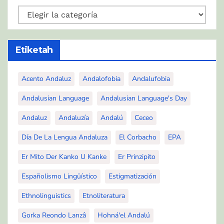
Kategoríah
Etiketah
Acento Andaluz
Andalofobia
Andalufobia
Andalusian Language
Andalusian Language's Day
Andaluz
Andaluzía
Andalú
Ceceo
Día De La Lengua Andaluza
El Corbacho
EPA
Er Mito Der Kanko U Kanke
Er Prinzipito
Españolismo Lingüístico
Estigmatización
Ethnolinguistics
Etnoliteratura
Gorka Reondo Lanzâ
Hohná'el Andalú