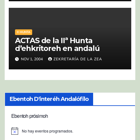
II HUNTA
ACTAS de la IIª Hunta
d’ehkritoreh en andalú
NOV 1, 2004
ZEKRETARÍA DE LA ZEA
Ebentoh D'interéh Andalófilo
Ebentoh prósimoh
No hay eventos programados.
A
v