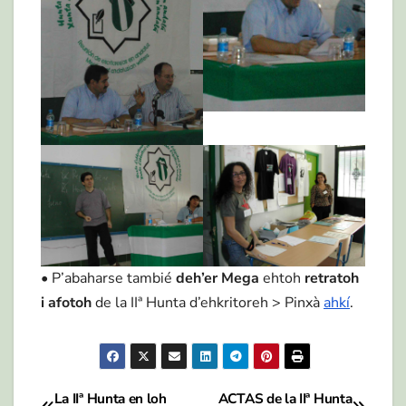
• P’abaharse tambié
deh’er Mega
ehtoh
retratoh
i afotoh
de la IIª Hunta d’ehkritoreh > Pinxà
ahkí
.
La IIª Hunta en loh
ACTAS de la IIª Hunta