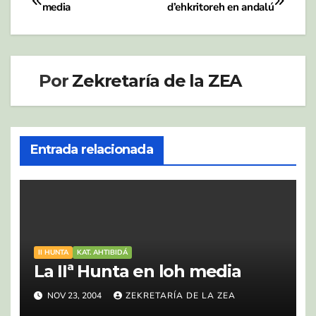
Navegación
media
d’ehkritoreh en andalú
de
entradas
Por
Zekretaría de la ZEA
Entrada relacionada
II HUNTA
KAT. AHTIBIDÁ
La IIª Hunta en loh media
NOV 23, 2004
ZEKRETARÍA DE LA ZEA