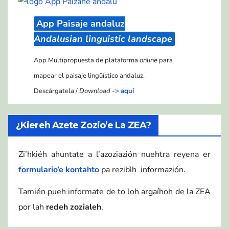
App Paisaje andaluz
Andalusian linguistic landscape
App Multipropuesta de plataforma
online
para
mapear el paisaje lingüístico andaluz.
Descárgatela /
Download
->
aquí
¿Kiereh Azete Zozio’e La ZEA?
Zi’hkiéh ahuntate a l’azoziazión nuehtra reyena er
formulario’e kontahto
pa rezibìh informazión.
Tamién pueh informate de to loh argaíhoh de la ZEA
por lah
redeh zozialeh
.