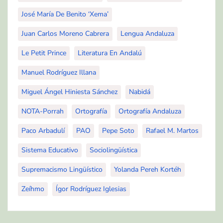
José María De Benito ‘Xema’
Juan Carlos Moreno Cabrera
Lengua Andaluza
Le Petit Prince
Literatura En Andalú
Manuel Rodríguez Illana
Miguel Ángel Hiniesta Sánchez
Nabidá
NOTA-Porrah
Ortografía
Ortografía Andaluza
Paco Arbadulí
PAO
Pepe Soto
Rafael M. Martos
Sistema Educativo
Sociolingüística
Supremacismo Lingüístico
Yolanda Pereh Kortéh
Zeíhmo
Ígor Rodríguez Iglesias