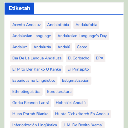
Etiketah
Acento Andaluz
Andalofobia
Andalufobia
Andalusian Language
Andalusian Language's Day
Andaluz
Andaluzía
Andalú
Ceceo
Día De La Lengua Andaluza
El Corbacho
EPA
Er Mito Der Kanko U Kanke
Er Prinzipito
Españolismo Lingüístico
Estigmatización
Ethnolinguistics
Etnoliteratura
Gorka Reondo Lanzâ
Hohná'el Andalú
Huan Porrah Blanko
Hunta D'ehkritoreh En Andalú
Inferiorización Lingüística
J. M. De Benito 'Xema'