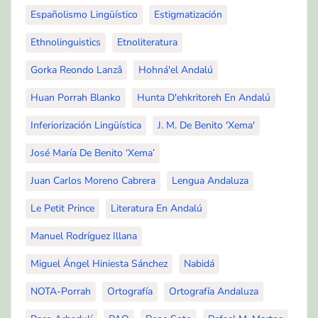
Españolismo Lingüístico
Estigmatización
Ethnolinguistics
Etnoliteratura
Gorka Reondo Lanzâ
Hohná'el Andalú
Huan Porrah Blanko
Hunta D'ehkritoreh En Andalú
Inferiorización Lingüística
J. M. De Benito 'Xema'
José María De Benito ‘Xema’
Juan Carlos Moreno Cabrera
Lengua Andaluza
Le Petit Prince
Literatura En Andalú
Manuel Rodríguez Illana
Miguel Ángel Hiniesta Sánchez
Nabidá
NOTA-Porrah
Ortografía
Ortografía Andaluza