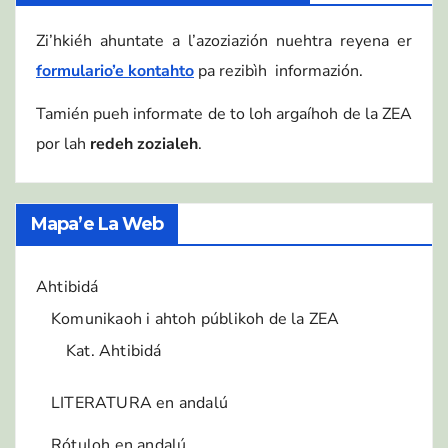
Zi’hkiéh ahuntate a l’azoziazión nuehtra reyena er
formulario’e kontahto
pa rezibìh informazión.
Tamién pueh informate de to loh argaíhoh de la ZEA
por lah
redeh zozialeh
.
Mapa’e La Web
Ahtibidá
Komunikaoh i ahtoh públikoh de la ZEA
Kat. Ahtibidá
LITERATURA en andalú
Rótuloh en andalú