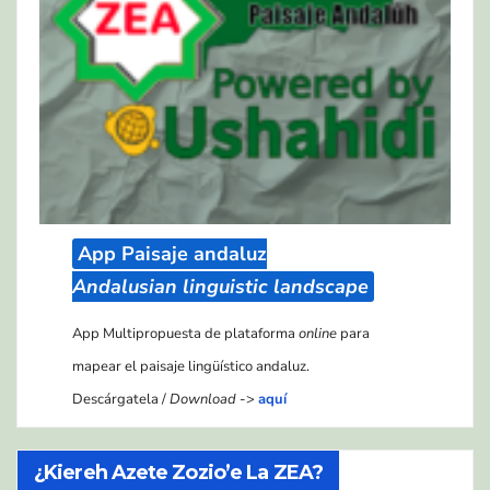
App Paisaje andaluz
Andalusian linguistic landscape
App Multipropuesta de plataforma
online
para
mapear el paisaje lingüístico andaluz.
Descárgatela /
Download
->
aquí
¿Kiereh Azete Zozio’e La ZEA?