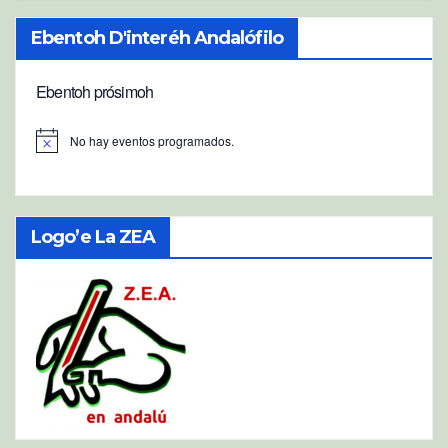
Ebentoh D'interéh Andalófilo
Ebentoh prósimoh
No hay eventos programados.
A
v
i
s
o
Logo’e La ZEA