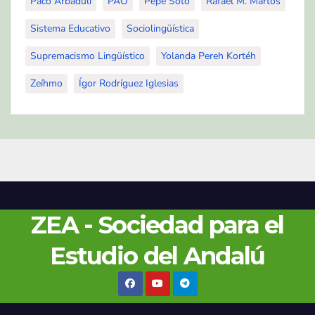
Paco Arbadulí
PAO
Pepe Soto
Rafael M. Martos
Sistema Educativo
Sociolingüística
Supremacismo Lingüístico
Yolanda Pereh Kortéh
Zeíhmo
Ígor Rodríguez Iglesias
ZEA - Sociedad para el
Estudio del Andalú