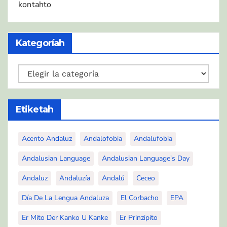
kontahto
Kategoríah
Kategoríah
Etiketah
Acento Andaluz
Andalofobia
Andalufobia
Andalusian Language
Andalusian Language's Day
Andaluz
Andaluzía
Andalú
Ceceo
Día De La Lengua Andaluza
El Corbacho
EPA
Er Mito Der Kanko U Kanke
Er Prinzipito