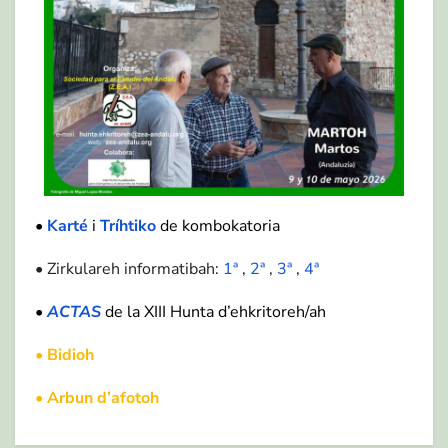
•
Karté
i
Tríhtiko
de kombokatoria
• Zirkulareh informatibah:
1ª
,
2ª
,
3ª
,
4ª
•
ACTAS
de la XIII Hunta d’ehkritoreh/ah
•
Bidioh
•
Arbun d’afotoh