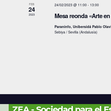
a
FEB
24/02/2023 @ 11:00
-
13:00
24
e
r
Mesa reonda «Arte en 
2023
a
E
l
Paraninfo, Unibersidá Pablo Ola
v
a
Sebiya / Sevilla (Andalusía)
e
p
a
n
l
t
a
o
b
r
s
a
c
l
a
ZEA - Sociedad para el E