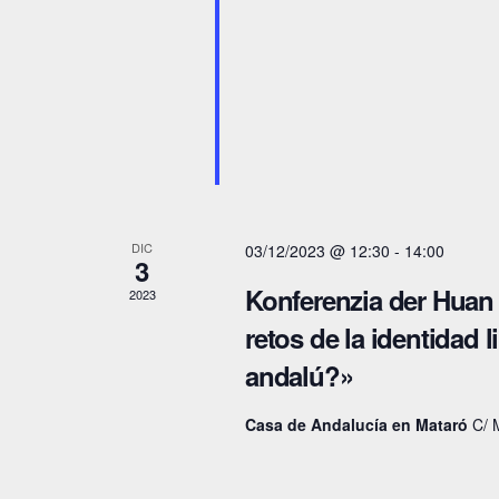
e
e
.
B
d
u
a
s
y
c
a
v
E
DIC
03/12/2023 @ 12:30
-
14:00
i
3
v
Konferenzia der Huan 
2023
s
e
retos de la identidad 
n
t
andalú?»
t
a
o
Casa de Andalucía en Mataró
C/ 
s
s
p
d