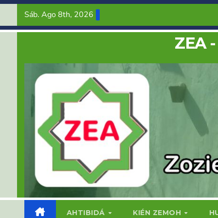
Saltar
Sáb. Ago 8th, 2026
al
contenido
ZEA -
AHTIBIDÁ
KIÉN ZEMOH
H