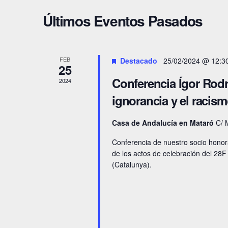
c
e
c
Últimos Eventos Pasados
e
c
l
i
c
a
i
ó
FEB
Destacado
25/02/2024 @ 12:3
p
o
25
n
a
Conferencia Ígor Rodr
n
2024
l
a
d
ignorancia y el racismo
a
l
e
Casa de Andalucía en Mataró
C/ 
b
a
b
r
f
Conferencia de nuestro socio honora
de los actos de celebración del 28
a
e
ú
(Catalunya).
c
c
s
l
h
q
a
a
v
.
u