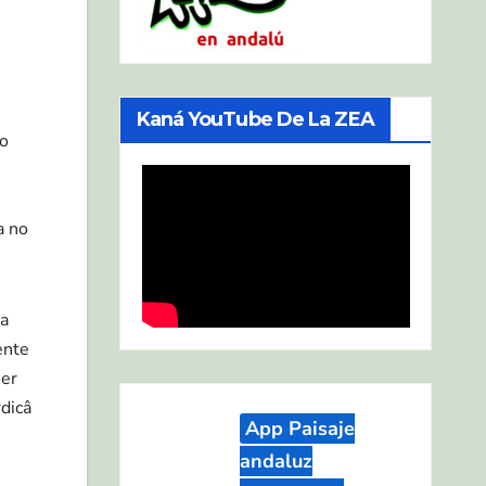
Kaná YouTube De La ZEA
io
a no
la
ente
 er
rdicâ
App Paisaje
andaluz