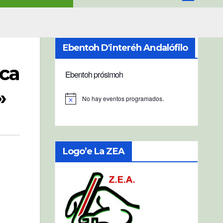
Ebentoh D'interéh Andalófilo
ica
Ebentoh prósimoh
»
No hay eventos programados.
A
v
i
s
o
Logo’e La ZEA