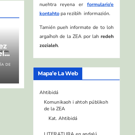
nuehtra reyena er
formulario’e
kontahto
pa rezibìh informazión.
Tamién pueh informate de to loh
argaíhoh de la ZEA por lah
redeh
ez
zozialeh
.
el
ÍA DE
Mapa’e La Web
es,
y
Ahtibidá
Komunikaoh i ahtoh públikoh
de la ZEA
Kat. Ahtibidá
LITERATURA en andalú