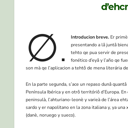
d’ehcr
∅.
Introducion breve.
Er primè 
presentando a lâ juntâ bie
tehto qe pua servir de presen
fonético d’eyâ y l’año qe fu
son mà qe l’aplicacion a tehtô de mena literária d
En la parte segunda, s’ace un repaso dunâ quantâ
Península Ibérica y en otrô territóriô d’Europa. En
peninsulà, l’ahturiano-leonè y varieà de l’área eht
sardo y er napolitano en la zona italiana y, ya una
(danè, noruego y sueco).