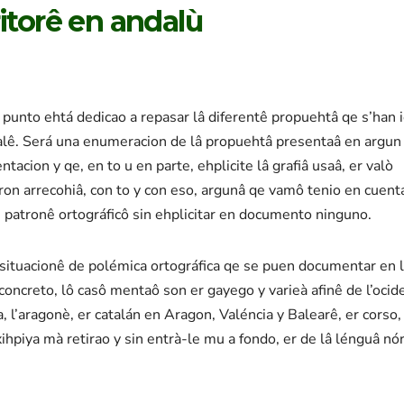
itorê en andalù
punto ehtá dedicao a repasar lâ diferentê propuehtâ qe s’han 
nalê. Será una enumeracion de lâ propuehtâ presentaâ en argun
tacion y qe, en to u en parte, ehplicite lâ grafiâ usaâ, er valò
eron arrecohiâ, con to y con eso, argunâ qe vamô tenio en cuent
e patronê ortográficô sin ehplicitar en documento ninguno.
 situacionê de polémica ortográfica qe se puen documentar en 
 concreto, lô casô mentaô son er gayego y varieà afinê de l’ocid
a, l’aragonè, er catalán en Aragon, Valéncia y Balearê, er corso,
 xihpiya mà retirao y sin entrà-le mu a fondo, er de lâ lénguâ nó