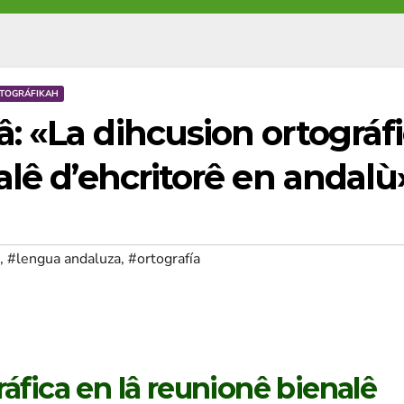
RTOGRÁFIKAH
 «La dihcusion ortográf
alê d’ehcritorê en andalù
,
#lengua andaluza
,
#ortografía
áfica en lâ reunionê bienalê