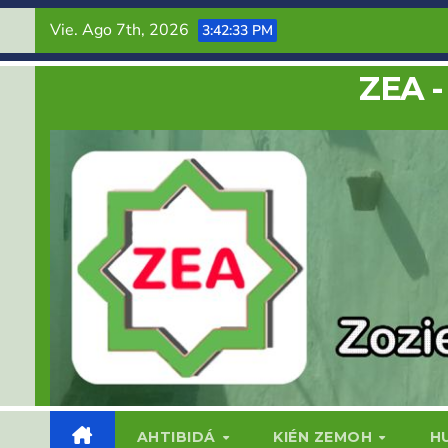
Saltar
Vie. Ago 7th, 2026
3:42:33 PM
al
contenido
ZEA -
AHTIBIDÁ
KIÉN ZEMOH
H