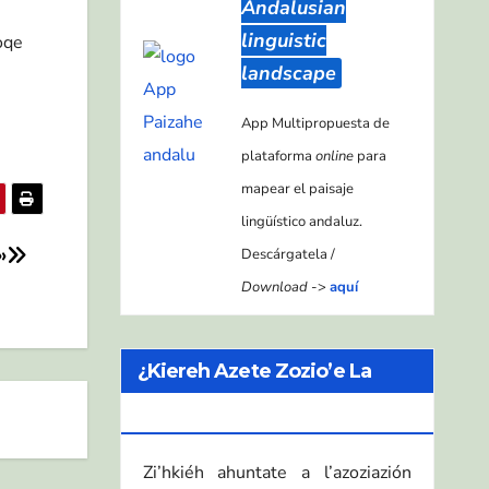
Andalusian
linguistic
oqe
landscape
App Multipropuesta de
plataforma
online
para
mapear el paisaje
lingüístico andaluz.
»
Descárgatela /
Download
->
aquí
¿Kiereh Azete Zozio’e La
ZEA?
Zi’hkiéh ahuntate a l’azoziazión