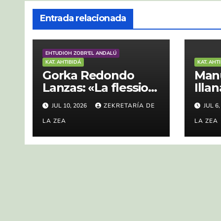
Entrada relacionada
EHTUDIOH ZOBR'EL ANDALÚ
KAT. AHTIBIDÁ
KAT. AHT
Gorka Redondo
Man
Lanzas: «La flession
Illa
verbà en andalù»
subt
JUL 10, 2026
ZEKRETARÍA DE
JUL 6
LA ZEA
LA ZEA