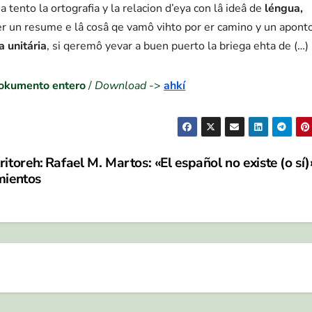
a tento la ortografia y la relacion d’eya con lâ ideâ de
léngua,
 ser un resume e lâ cosâ qe vamô vihto por er camino y un apont
a unitária
, si qeremô yevar a buen puerto la briega ehta de (…)
dokumento entero
/
Download
->
ahkí
ritoreh:
Rafael M. Martos: «El español no existe (o sí)
ientos