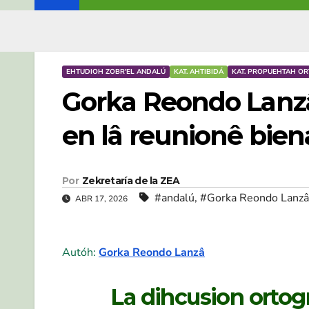
EHTUDIOH ZOBR'EL ANDALÚ
KAT. AHTIBIDÁ
KAT. PROPUEHTAH O
Gorka Reondo Lanzâ:
en lâ reunionê bien
Por
Zekretaría de la ZEA
#andalú
,
#Gorka Reondo Lanzâ
ABR 17, 2026
Autóh:
Gorka Reondo Lanzâ
La dihcusion ortogr