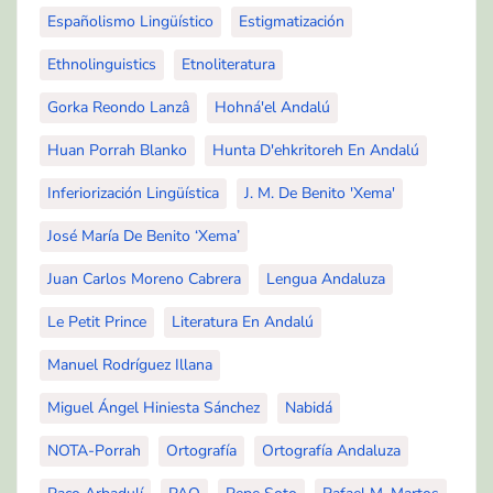
Españolismo Lingüístico
Estigmatización
Ethnolinguistics
Etnoliteratura
Gorka Reondo Lanzâ
Hohná'el Andalú
Huan Porrah Blanko
Hunta D'ehkritoreh En Andalú
Inferiorización Lingüística
J. M. De Benito 'Xema'
José María De Benito ‘Xema’
Juan Carlos Moreno Cabrera
Lengua Andaluza
Le Petit Prince
Literatura En Andalú
Manuel Rodríguez Illana
Miguel Ángel Hiniesta Sánchez
Nabidá
NOTA-Porrah
Ortografía
Ortografía Andaluza