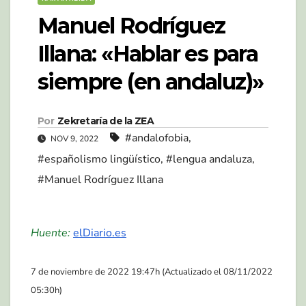
Manuel Rodríguez
Illana: «Hablar es para
siempre (en andaluz)»
Por
Zekretaría de la ZEA
#andalofobia
,
NOV 9, 2022
#españolismo lingüístico
,
#lengua andaluza
,
#Manuel Rodríguez Illana
Huente:
elDiario.es
7 de noviembre de 2022 19:47h (Actualizado el 08/11/2022
05:30h)