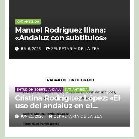
KAT. AHTIBIDÁ
Manuel Rodríguez Illana:
«Andaluz con subtítulos»
JUL 6, 2026
ZEKRETARÍA DE LA ZEA
EHTUDIOH ZOBR'EL ANDALÚ
KAT. AHTIBIDÁ
Cristina Rodríguez López: «El
uso del andaluz en el
Carnaval de Isla Cristina:
JUN 21, 2026
ZEKRETARÍA DE LA ZEA
actitudes, estigmatización y
resignificación»