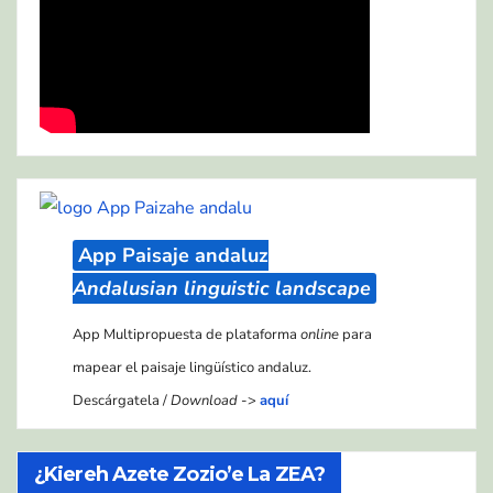
App Paisaje andaluz
Andalusian linguistic landscape
App Multipropuesta de plataforma
online
para
mapear el paisaje lingüístico andaluz.
Descárgatela /
Download
->
aquí
¿Kiereh Azete Zozio’e La ZEA?