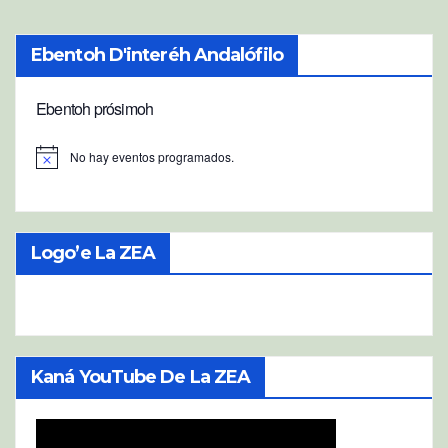
Ebentoh D'interéh Andalófilo
Ebentoh prósimoh
No hay eventos programados.
A
v
i
s
o
Logo’e La ZEA
Kaná YouTube De La ZEA