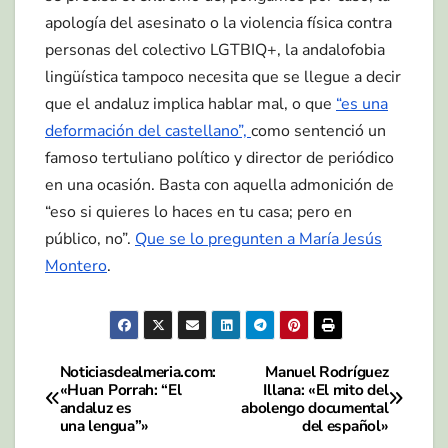
apología del asesinato o la violencia física contra
personas del colectivo LGTBIQ+, la andalofobia
lingüística tampoco necesita que se llegue a decir
que el andaluz implica hablar mal, o que
“es una
deformación del castellano”,
como sentenció un
famoso tertuliano político y director de periódico
en una ocasión. Basta con aquella admonición de
“eso si quieres lo haces en tu casa; pero en
público, no”.
Que se lo pregunten a María Jesús
Montero
.
Noticiasdealmeria.com:
Manuel Rodríguez
Navegación
«Huan Porrah: “El
Illana: «El mito del
andaluz es
abolengo documental
de
una lengua”»
del español»