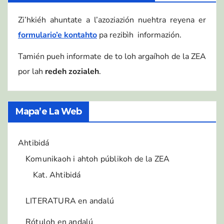
Zi’hkiéh ahuntate a l’azoziazión nuehtra reyena er
formulario’e kontahto
pa rezibìh informazión.
Tamién pueh informate de to loh argaíhoh de la ZEA
por lah
redeh zozialeh
.
Mapa’e La Web
Ahtibidá
Komunikaoh i ahtoh públikoh de la ZEA
Kat. Ahtibidá
LITERATURA en andalú
Rótuloh en andalú