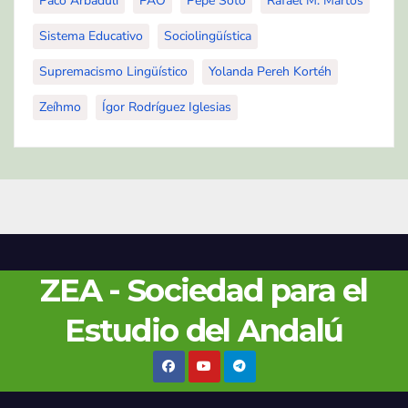
Paco Arbadulí
PAO
Pepe Soto
Rafael M. Martos
Sistema Educativo
Sociolingüística
Supremacismo Lingüístico
Yolanda Pereh Kortéh
Zeíhmo
Ígor Rodríguez Iglesias
ZEA - Sociedad para el
Estudio del Andalú