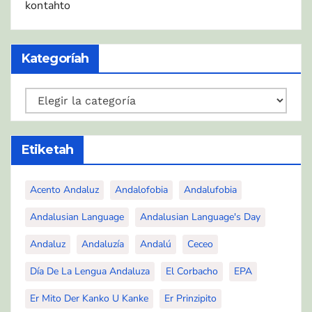
kontahto
Kategoríah
Kategoríah
Etiketah
Acento Andaluz
Andalofobia
Andalufobia
Andalusian Language
Andalusian Language's Day
Andaluz
Andaluzía
Andalú
Ceceo
Día De La Lengua Andaluza
El Corbacho
EPA
Er Mito Der Kanko U Kanke
Er Prinzipito