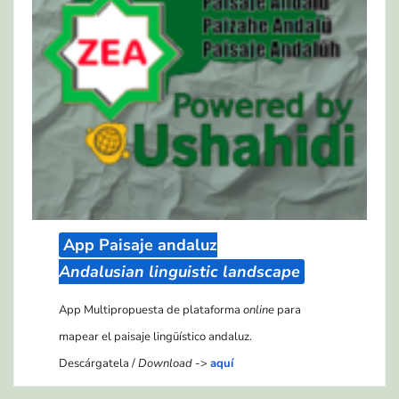
App Paisaje andaluz
Andalusian linguistic landscape
App Multipropuesta de plataforma
online
para
mapear el paisaje lingüístico andaluz.
Descárgatela /
Download
->
aquí