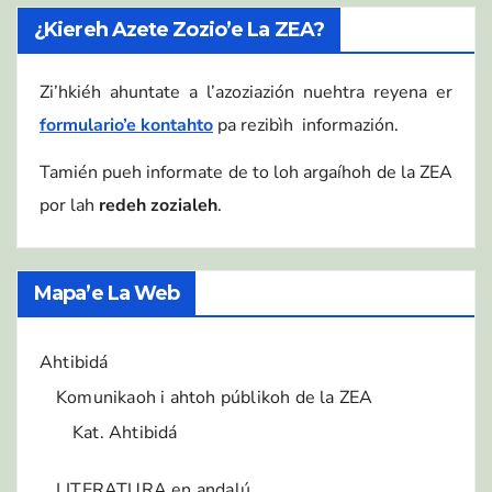
¿Kiereh Azete Zozio’e La ZEA?
Zi’hkiéh ahuntate a l’azoziazión nuehtra reyena er
formulario’e kontahto
pa rezibìh informazión.
Tamién pueh informate de to loh argaíhoh de la ZEA
por lah
redeh zozialeh
.
Mapa’e La Web
Ahtibidá
Komunikaoh i ahtoh públikoh de la ZEA
Kat. Ahtibidá
LITERATURA en andalú