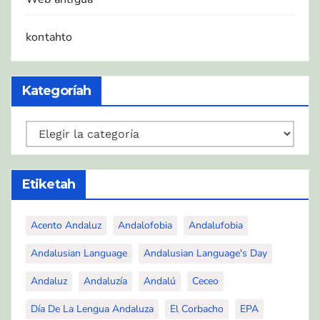
kontahto
Kategoríah
Kategoríah
Etiketah
Acento Andaluz
Andalofobia
Andalufobia
Andalusian Language
Andalusian Language's Day
Andaluz
Andaluzía
Andalú
Ceceo
Día De La Lengua Andaluza
El Corbacho
EPA