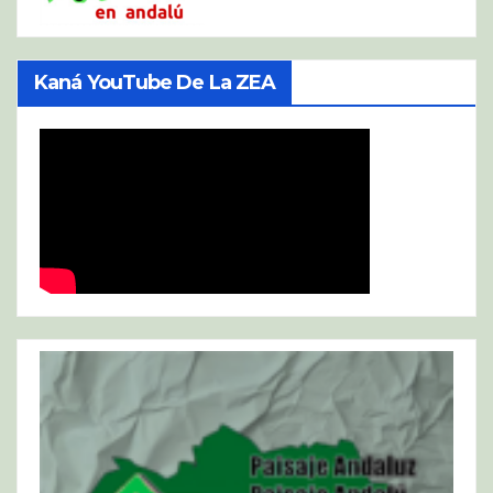
Kaná YouTube De La ZEA