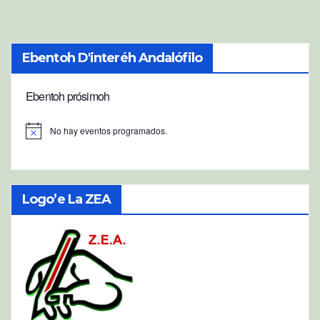
Ebentoh D'interéh Andalófilo
Ebentoh prósimoh
No hay eventos programados.
A
v
i
s
o
Logo’e La ZEA