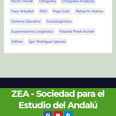
NOTA-Porrah
Ortografía
Ortografía Andaluza
Paco Arbadulí
PAO
Pepe Soto
Rafael M. Martos
Sistema Educativo
Sociolingüística
Supremacismo Lingüístico
Yolanda Pereh Kortéh
Zeíhmo
Ígor Rodríguez Iglesias
ZEA - Sociedad para el
Estudio del Andalú