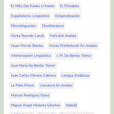
Er Mito Der Kanko U Kanke
Er Prinzipito
Españolismo Lingüístico
Estigmatización
Ethnolinguistics
Etnoliteratura
Gorka Reondo Lanzâ
Hohná'el Andalú
Huan Porrah Blanko
Hunta D'ehkritoreh En Andalú
Inferiorización Lingüística
J. M. De Benito 'Xema'
José María De Benito ‘Xema’
Juan Carlos Moreno Cabrera
Lengua Andaluza
Le Petit Prince
Literatura En Andalú
Manuel Rodríguez Illana
Miguel Ángel Hiniesta Sánchez
Nabidá