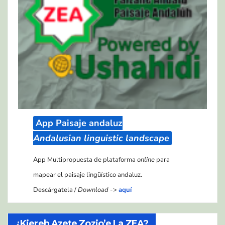
App Paisaje andaluz
Andalusian linguistic landscape
App Multipropuesta de plataforma
online
para
mapear el paisaje lingüístico andaluz.
Descárgatela /
Download
->
aquí
¿Kiereh Azete Zozio’e La ZEA?