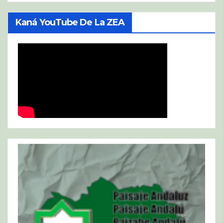
Kaná YouTube De La ZEA