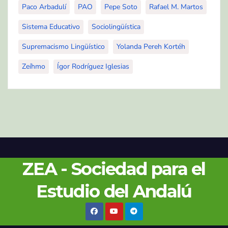
Paco Arbadulí
PAO
Pepe Soto
Rafael M. Martos
Sistema Educativo
Sociolingüística
Supremacismo Lingüístico
Yolanda Pereh Kortéh
Zeíhmo
Ígor Rodríguez Iglesias
ZEA - Sociedad para el
Estudio del Andalú