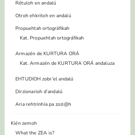
Rótuloh en andalú
Otroh ehkritoh en andalú
Propuehtah ortográfikah
Kat. Propuehtah ortográfikah
Armazén de KURTURA ORÁ
Kat. Armazén de KURTURA ORÁ andaluza
EHTUDIOH zobr’el andalú
Dirzionarioh d’andalú
Aria rehtrinhía pa zozi@h
Kién zemoh
What the ZEA is?