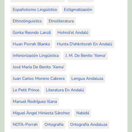
Españolismo Lingüístico
Estigmatización
Ethnolinguistics
Etnoliteratura
Gorka Reondo Lanzâ
Hohná'el Andalú
Huan Porrah Blanko
Hunta D'ehkritoreh En Andalú
Inferiorización Lingüística
J. M. De Benito 'Xema'
José María De Benito ‘Xema’
Juan Carlos Moreno Cabrera
Lengua Andaluza
Le Petit Prince
Literatura En Andalú
Manuel Rodríguez Illana
Miguel Ángel Hiniesta Sánchez
Nabidá
NOTA-Porrah
Ortografía
Ortografía Andaluza