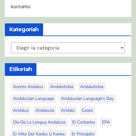
kontahto
Kategoríah
Kategoríah
Etiketah
Acento Andaluz
Andalofobia
Andalufobia
Andalusian Language
Andalusian Language's Day
Andaluz
Andaluzía
Andalú
Ceceo
Día De La Lengua Andaluza
El Corbacho
EPA
Er Mito Der Kanko U Kanke
Er Prinzipito