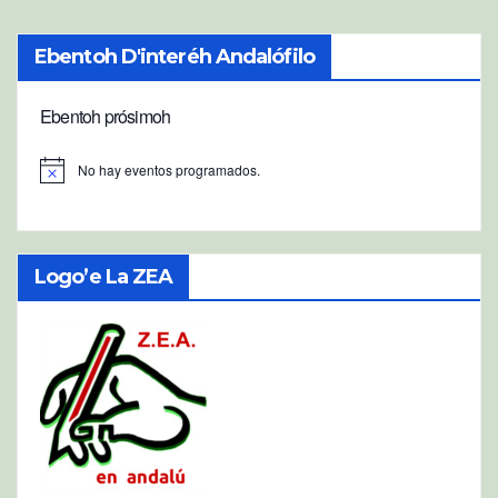
Ebentoh D'interéh Andalófilo
Ebentoh prósimoh
No hay eventos programados.
A
v
i
s
o
Logo’e La ZEA