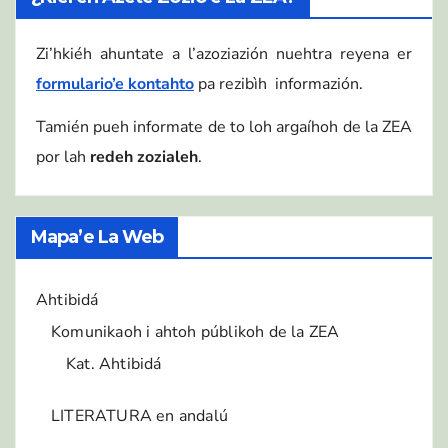
Zi’hkiéh ahuntate a l’azoziazión nuehtra reyena er
formulario’e kontahto
pa rezibìh informazión.
Tamién pueh informate de to loh argaíhoh de la ZEA
por lah
redeh zozialeh
.
Mapa’e La Web
Ahtibidá
Komunikaoh i ahtoh públikoh de la ZEA
Kat. Ahtibidá
LITERATURA en andalú