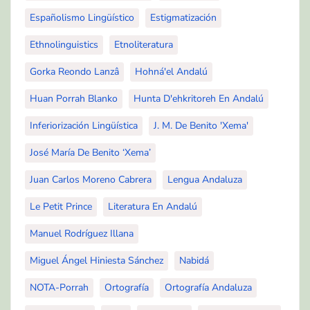
Españolismo Lingüístico
Estigmatización
Ethnolinguistics
Etnoliteratura
Gorka Reondo Lanzâ
Hohná'el Andalú
Huan Porrah Blanko
Hunta D'ehkritoreh En Andalú
Inferiorización Lingüística
J. M. De Benito 'Xema'
José María De Benito ‘Xema’
Juan Carlos Moreno Cabrera
Lengua Andaluza
Le Petit Prince
Literatura En Andalú
Manuel Rodríguez Illana
Miguel Ángel Hiniesta Sánchez
Nabidá
NOTA-Porrah
Ortografía
Ortografía Andaluza