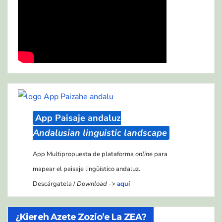
App Paisaje andaluz
Andalusian linguistic landscape
App Multipropuesta de plataforma
online
para
mapear el paisaje lingüístico andaluz.
Descárgatela /
Download
->
aquí
¿Kiereh Azete Zozio’e La ZEA?