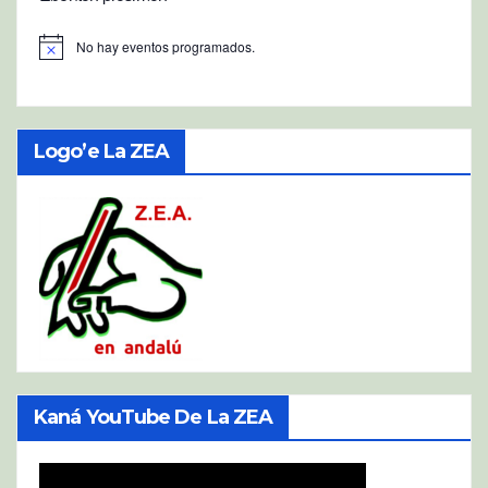
No hay eventos programados.
A
v
i
s
o
Logo’e La ZEA
Kaná YouTube De La ZEA