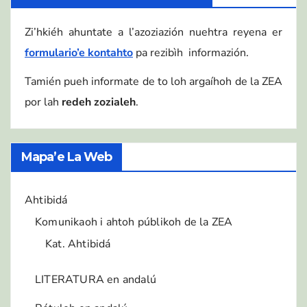
Zi’hkiéh ahuntate a l’azoziazión nuehtra reyena er
formulario’e kontahto
pa rezibìh informazión.
Tamién pueh informate de to loh argaíhoh de la ZEA
por lah
redeh zozialeh
.
Mapa’e La Web
Ahtibidá
Komunikaoh i ahtoh públikoh de la ZEA
Kat. Ahtibidá
LITERATURA en andalú