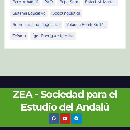
Paco Arbadulí
PAO
Pepe Soto
Rafael M. Martos
Sistema Educativo
Sociolingüística
Supremacismo Lingüístico
Yolanda Pereh Kortéh
Zeíhmo
Ígor Rodríguez Iglesias
ZEA - Sociedad para el
Estudio del Andalú