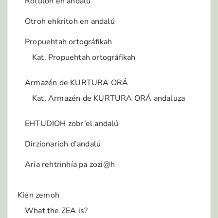
Rótuloh en andalú
Otroh ehkritoh en andalú
Propuehtah ortográfikah
Kat. Propuehtah ortográfikah
Armazén de KURTURA ORÁ
Kat. Armazén de KURTURA ORÁ andaluza
EHTUDIOH zobr’el andalú
Dirzionarioh d’andalú
Aria rehtrinhía pa zozi@h
Kién zemoh
What the ZEA is?