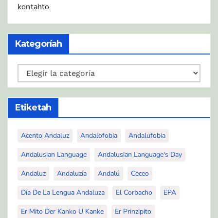
kontahto
Kategoríah
Kategoríah
Etiketah
Acento Andaluz
Andalofobia
Andalufobia
Andalusian Language
Andalusian Language's Day
Andaluz
Andaluzía
Andalú
Ceceo
Día De La Lengua Andaluza
El Corbacho
EPA
Er Mito Der Kanko U Kanke
Er Prinzipito