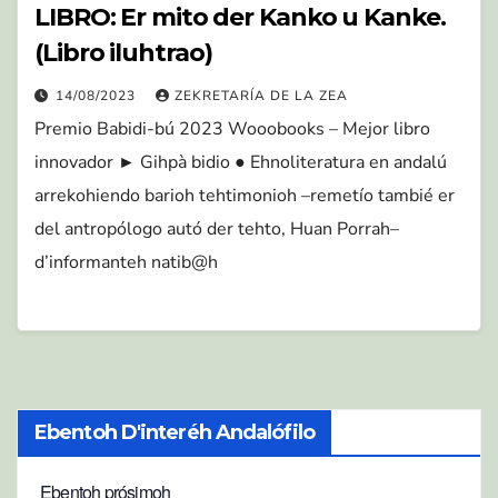
LIBRO: Er mito der Kanko u Kanke.
(Libro iluhtrao)
14/08/2023
ZEKRETARÍA DE LA ZEA
Premio Babidi-bú 2023 Wooobooks – Mejor libro
innovador ► Gihpà bidio ● Ehnoliteratura en andalú
arrekohiendo barioh tehtimonioh –remetío tambié er
del antropólogo autó der tehto, Huan Porrah–
d’informanteh natib@h
Ebentoh D'interéh Andalófilo
Ebentoh prósimoh