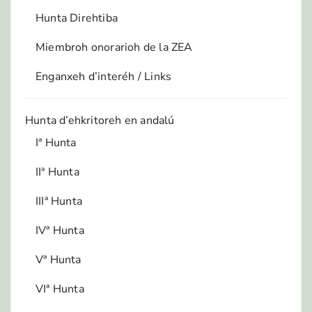
Hunta Direhtiba
Miembroh onorarioh de la ZEA
Enganxeh d’interéh / Links
Hunta d’ehkritoreh en andalú
Iª Hunta
IIª Hunta
IIIª Hunta
IVª Hunta
Vª Hunta
VIª Hunta