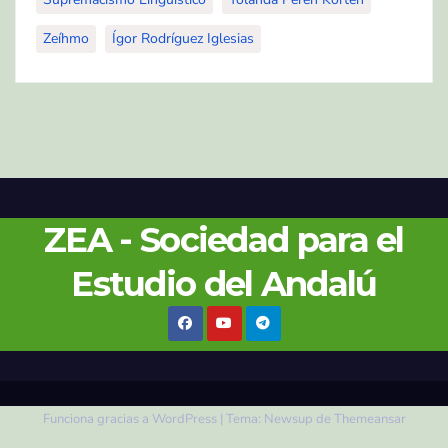
Zeíhmo
Ígor Rodríguez Iglesias
ZEA - Sociedad para el
Estudio del Andalú
Funciona gracias a WordPress
|
Tema:
Newsup
de
Themeansar