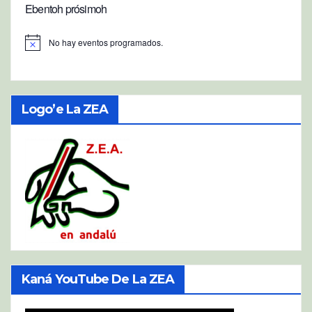
Ebentoh prósimoh
No hay eventos programados.
A
v
i
s
o
Logo’e La ZEA
Kaná YouTube De La ZEA