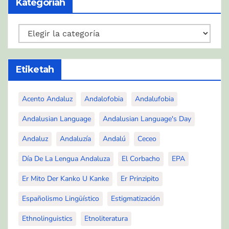
Kategoríah
Kategoríah
Etiketah
Acento Andaluz
Andalofobia
Andalufobia
Andalusian Language
Andalusian Language's Day
Andaluz
Andaluzía
Andalú
Ceceo
Día De La Lengua Andaluza
El Corbacho
EPA
Er Mito Der Kanko U Kanke
Er Prinzipito
Españolismo Lingüístico
Estigmatización
Ethnolinguistics
Etnoliteratura