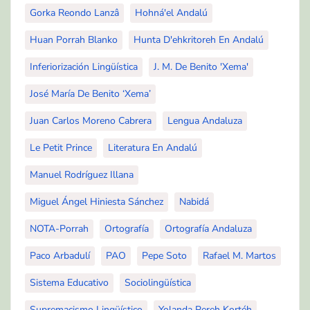
Gorka Reondo Lanzâ
Hohná'el Andalú
Huan Porrah Blanko
Hunta D'ehkritoreh En Andalú
Inferiorización Lingüística
J. M. De Benito 'Xema'
José María De Benito ‘Xema’
Juan Carlos Moreno Cabrera
Lengua Andaluza
Le Petit Prince
Literatura En Andalú
Manuel Rodríguez Illana
Miguel Ángel Hiniesta Sánchez
Nabidá
NOTA-Porrah
Ortografía
Ortografía Andaluza
Paco Arbadulí
PAO
Pepe Soto
Rafael M. Martos
Sistema Educativo
Sociolingüística
Supremacismo Lingüístico
Yolanda Pereh Kortéh