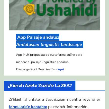
App Paisaje andaluz
Andalusian linguistic landscape
App Multipropuesta de plataforma
online
para
mapear el paisaje lingüístico andaluz.
Descárgatela /
Download
->
aquí
¿Kiereh Azete Zozio’e La ZEA?
Zi’hkiéh ahuntate a l’azoziazión nuehtra reyena er
formulario’e kontahto
pa rezibìh informazión.