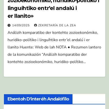
zozioekonómiko, huridiko-polítiko i
linguíhtiko entr’el andalú i
er llanito»
14/09/2025
ZEKRETARÍA DE LA ZEA
Análizih komparatibo der kontehto zozioekonómiko,
huridiko-polítiko i linguíhtiko entr’el andalú i er
llanito Huente: Web de lah NOTA ● Rezumen lantero
de la komunikazión “Análizih komparatibo der
kontehto zozioekonómiko, huridiko-polítiko…
Ebentoh D'interéh Andalófilo