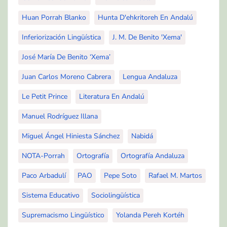
Huan Porrah Blanko
Hunta D'ehkritoreh En Andalú
Inferiorización Lingüística
J. M. De Benito 'Xema'
José María De Benito ‘Xema’
Juan Carlos Moreno Cabrera
Lengua Andaluza
Le Petit Prince
Literatura En Andalú
Manuel Rodríguez Illana
Miguel Ángel Hiniesta Sánchez
Nabidá
NOTA-Porrah
Ortografía
Ortografía Andaluza
Paco Arbadulí
PAO
Pepe Soto
Rafael M. Martos
Sistema Educativo
Sociolingüística
Supremacismo Lingüístico
Yolanda Pereh Kortéh