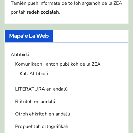
Tamién pueh informate de to loh argaíhoh de la ZEA
por lah
redeh zozialeh
.
Mapa’e La Web
Ahtibidá
Komunikaoh i ahtoh públikoh de la ZEA
Kat. Ahtibidá
LITERATURA en andalú
Rótuloh en andalú
Otroh ehkritoh en andalú
Propuehtah ortográfikah