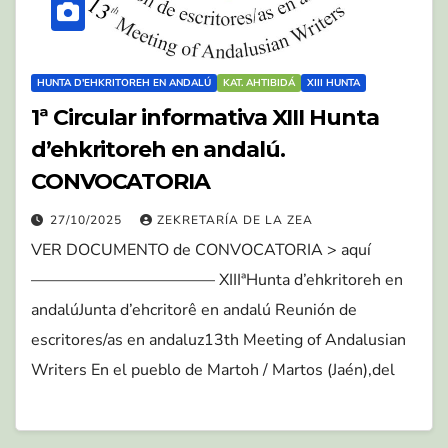
HUNTA D'EHKRITOREH EN ANDALÚ
KAT. AHTIBIDÁ
XIII HUNTA
1ª Circular informativa XIII Hunta
d’ehkritoreh en andalú.
CONVOCATORIA
27/10/2025
ZEKRETARÍA DE LA ZEA
VER DOCUMENTO de CONVOCATORIA > aquí
———————————– XIIIªHunta d’ehkritoreh en
andalúJunta d’ehcritorê en andalú Reunión de
escritores/as en andaluz13th Meeting of Andalusian
Writers En el pueblo de Martoh / Martos (Jaén),del