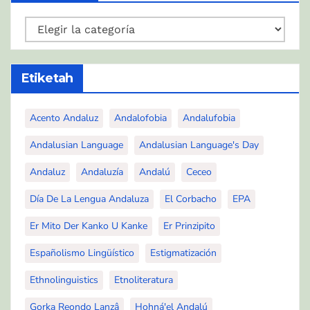
Kategoríah
Etiketah
Acento Andaluz
Andalofobia
Andalufobia
Andalusian Language
Andalusian Language's Day
Andaluz
Andaluzía
Andalú
Ceceo
Día De La Lengua Andaluza
El Corbacho
EPA
Er Mito Der Kanko U Kanke
Er Prinzipito
Españolismo Lingüístico
Estigmatización
Ethnolinguistics
Etnoliteratura
Gorka Reondo Lanzâ
Hohná'el Andalú