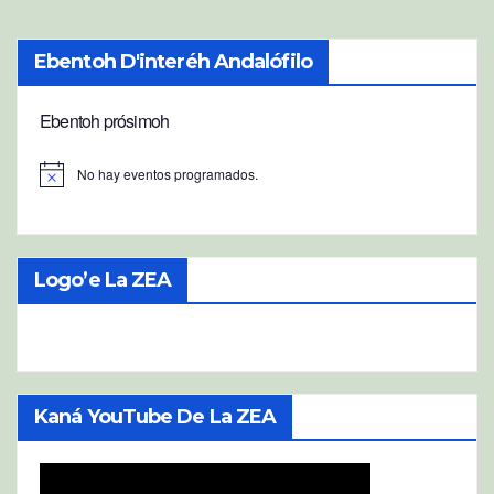
Ebentoh D'interéh Andalófilo
Ebentoh prósimoh
No hay eventos programados.
A
v
i
s
o
Logo’e La ZEA
Kaná YouTube De La ZEA