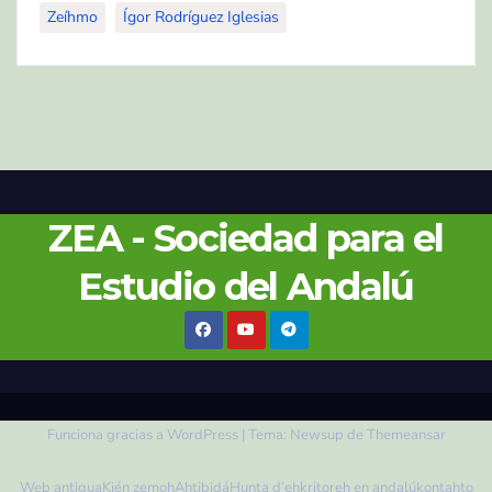
Zeíhmo
Ígor Rodríguez Iglesias
ZEA - Sociedad para el
Estudio del Andalú
Funciona gracias a WordPress
|
Tema:
Newsup
de
Themeansar
Web antigua
Kién zemoh
Ahtibidá
Hunta d’ehkritoreh en andalú
kontahto