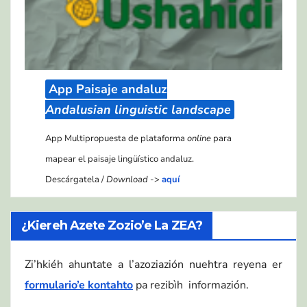
App Paisaje andaluz
Andalusian linguistic landscape
App Multipropuesta de plataforma
online
para
mapear el paisaje lingüístico andaluz.
Descárgatela /
Download
->
aquí
¿Kiereh Azete Zozio’e La ZEA?
Zi’hkiéh ahuntate a l’azoziazión nuehtra reyena er
formulario’e kontahto
pa rezibìh informazión.