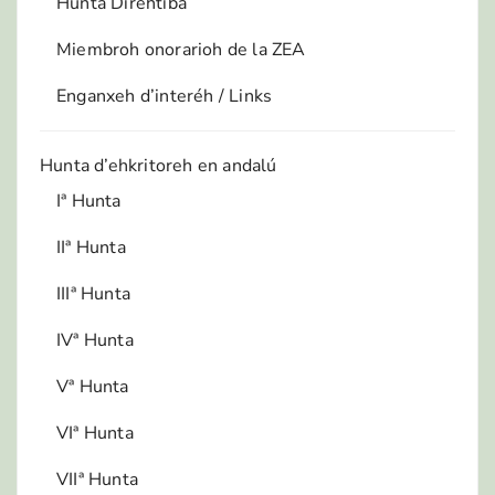
Hunta Direhtiba
Miembroh onorarioh de la ZEA
Enganxeh d’interéh / Links
Hunta d’ehkritoreh en andalú
Iª Hunta
IIª Hunta
IIIª Hunta
IVª Hunta
Vª Hunta
VIª Hunta
VIIª Hunta