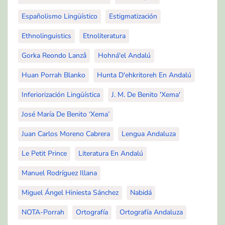
Españolismo Lingüístico
Estigmatización
Ethnolinguistics
Etnoliteratura
Gorka Reondo Lanzâ
Hohná'el Andalú
Huan Porrah Blanko
Hunta D'ehkritoreh En Andalú
Inferiorización Lingüística
J. M. De Benito 'Xema'
José María De Benito ‘Xema’
Juan Carlos Moreno Cabrera
Lengua Andaluza
Le Petit Prince
Literatura En Andalú
Manuel Rodríguez Illana
Miguel Ángel Hiniesta Sánchez
Nabidá
NOTA-Porrah
Ortografía
Ortografía Andaluza