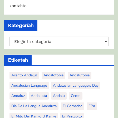
kontahto
Kategoríah
Kategoríah
Etiketah
Acento Andaluz
Andalofobia
Andalufobia
Andalusian Language
Andalusian Language's Day
Andaluz
Andaluzía
Andalú
Ceceo
Día De La Lengua Andaluza
El Corbacho
EPA
Er Mito Der Kanko U Kanke
Er Prinzipito