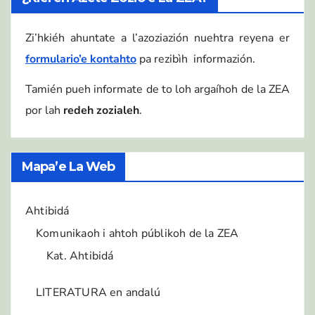
Zi’hkiéh ahuntate a l’azoziazión nuehtra reyena er
formulario’e kontahto
pa rezibìh informazión.
Tamién pueh informate de to loh argaíhoh de la ZEA
por lah
redeh zozialeh
.
Mapa’e La Web
Ahtibidá
Komunikaoh i ahtoh públikoh de la ZEA
Kat. Ahtibidá
LITERATURA en andalú