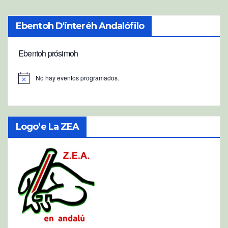
Ebentoh D'interéh Andalófilo
Ebentoh prósimoh
No hay eventos programados.
A
v
i
s
o
Logo’e La ZEA