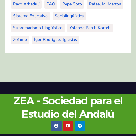
Paco Arbadulí
PAO
Pepe Soto
Rafael M. Martos
Sistema Educativo
Sociolingüística
Supremacismo Lingüístico
Yolanda Pereh Kortéh
Zeíhmo
Ígor Rodríguez Iglesias
ZEA - Sociedad para el
Estudio del Andalú