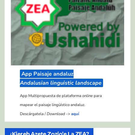
App Paisaje andaluz
Andalusian linguistic landscape
App Multipropuesta de plataforma
online
para
mapear el paisaje lingüístico andaluz.
Descárgatela /
Download
->
aquí
¿Kiereh Azete Zozio’e La ZEA?