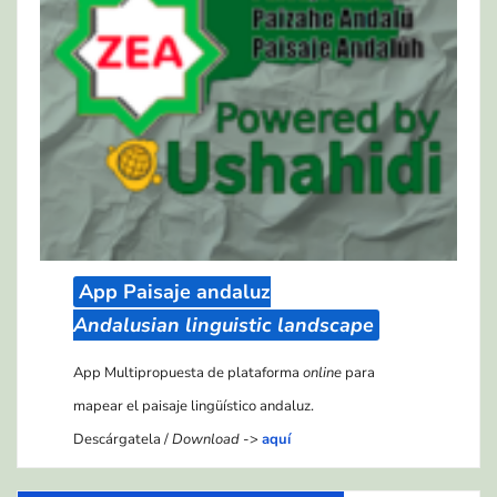
App Paisaje andaluz
Andalusian linguistic landscape
App Multipropuesta de plataforma
online
para
mapear el paisaje lingüístico andaluz.
Descárgatela /
Download
->
aquí