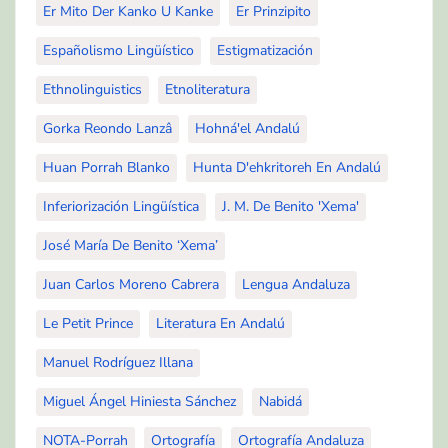
Er Mito Der Kanko U Kanke
Er Prinzipito
Españolismo Lingüístico
Estigmatización
Ethnolinguistics
Etnoliteratura
Gorka Reondo Lanzâ
Hohná'el Andalú
Huan Porrah Blanko
Hunta D'ehkritoreh En Andalú
Inferiorización Lingüística
J. M. De Benito 'Xema'
José María De Benito ‘Xema’
Juan Carlos Moreno Cabrera
Lengua Andaluza
Le Petit Prince
Literatura En Andalú
Manuel Rodríguez Illana
Miguel Ángel Hiniesta Sánchez
Nabidá
NOTA-Porrah
Ortografía
Ortografía Andaluza