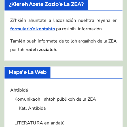
¿Kiereh Azete Zozio’e La ZEA?
Zi’hkiéh ahuntate a l’azoziazión nuehtra reyena er
formulario’e kontahto
pa rezibìh informazión.
Tamién pueh informate de to loh argaíhoh de la ZEA
por lah
redeh zozialeh
.
Mapa’e La Web
Ahtibidá
Komunikaoh i ahtoh públikoh de la ZEA
Kat. Ahtibidá
LITERATURA en andalú