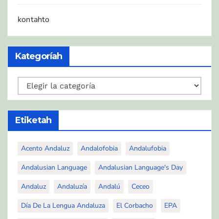
kontahto
Kategoríah
Kategoríah
Etiketah
Acento Andaluz
Andalofobia
Andalufobia
Andalusian Language
Andalusian Language's Day
Andaluz
Andaluzía
Andalú
Ceceo
Día De La Lengua Andaluza
El Corbacho
EPA