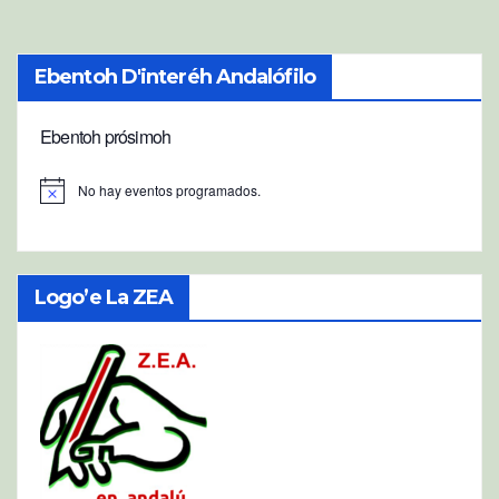
Ebentoh D'interéh Andalófilo
Ebentoh prósimoh
No hay eventos programados.
A
v
i
s
o
Logo’e La ZEA