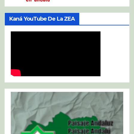
Kaná YouTube De La ZEA