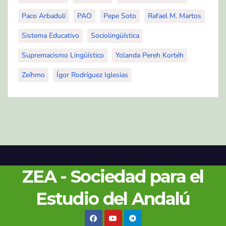
Paco Arbadulí
PAO
Pepe Soto
Rafael M. Martos
Sistema Educativo
Sociolingüística
Supremacismo Lingüístico
Yolanda Pereh Kortéh
Zeíhmo
Ígor Rodríguez Iglesias
ZEA - Sociedad para el
Estudio del Andalú