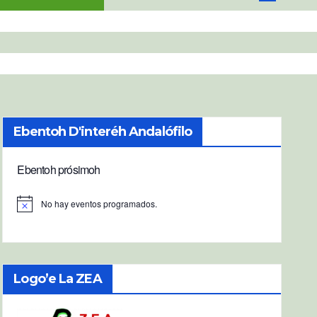
Ebentoh D'interéh Andalófilo
Ebentoh prósimoh
No hay eventos programados.
A
v
i
s
o
Logo’e La ZEA