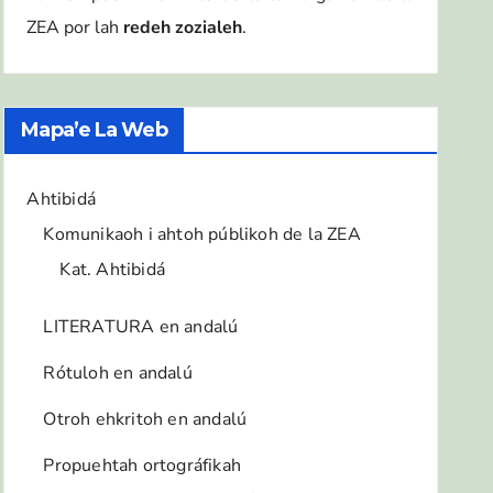
ZEA por lah
redeh zozialeh
.
Mapa’e La Web
Ahtibidá
Komunikaoh i ahtoh públikoh de la ZEA
Kat. Ahtibidá
LITERATURA en andalú
Rótuloh en andalú
Otroh ehkritoh en andalú
Propuehtah ortográfikah