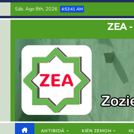
Saltar
Sáb. Ago 8th, 2026
4:53:42 AM
al
contenido
ZEA -
AHTIBIDÁ
KIÉN ZEMOH
H