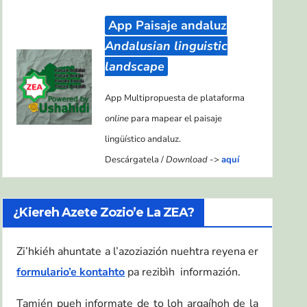
App Paisaje andaluz
Andalusian linguistic
landscape
App Multipropuesta de plataforma
online
para mapear el paisaje
lingüístico andaluz.
Descárgatela /
Download
->
aquí
¿Kiereh Azete Zozio’e La ZEA?
Zi’hkiéh ahuntate a l’azoziazión nuehtra reyena er
formulario’e kontahto
pa rezibìh informazión.
Tamién pueh informate de to loh argaíhoh de la