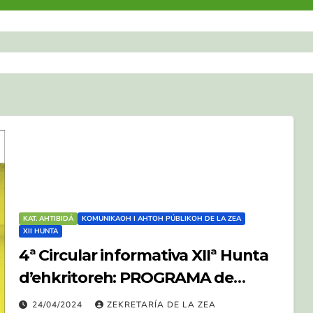
KAT. AHTIBIDÁ
KOMUNIKAOH I AHTOH PÚBLIKOH DE LA ZEA
XII HUNTA
4ª Circular informativa XIIª Hunta
d’ehkritoreh: PROGRAMA de
actividades
24/04/2024
ZEKRETARÍA DE LA ZEA