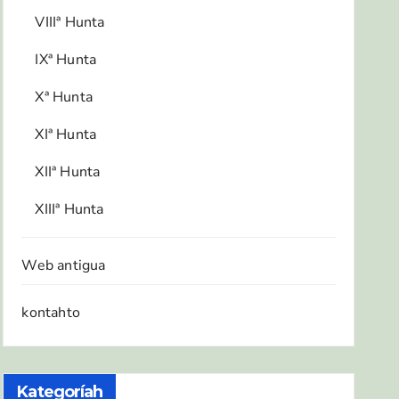
VIIIª Hunta
IXª Hunta
Xª Hunta
XIª Hunta
XIIª Hunta
XIIIª Hunta
Web antigua
kontahto
Kategoríah