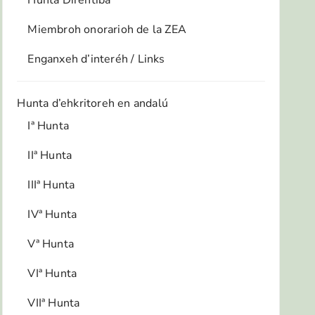
Hunta Direhtiba
Miembroh onorarioh de la ZEA
Enganxeh d’interéh / Links
Hunta d’ehkritoreh en andalú
Iª Hunta
IIª Hunta
IIIª Hunta
IVª Hunta
Vª Hunta
VIª Hunta
VIIª Hunta