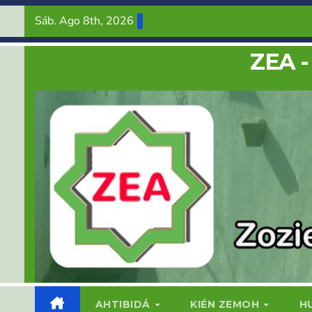
Saltar
Sáb. Ago 8th, 2026
al
contenido
ZEA -
AHTIBIDÁ
KIÉN ZEMOH
H