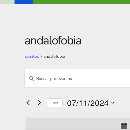
andalofobia
Eventos
andalofobia
Eventos
N
I
en
a
n
t
07/11/2024
v
07/11/2024
r
Hoy
e
o
S
g
d
e
u
l