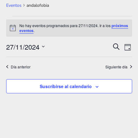
Eventos
andalofobia
Eventos
No hay eventos programados para 27/11/2024. Ir a los
próximos
A
eventos
.
en
v
i
27/11/2024
27/11/2024
s
N
N
B
D
o
u
S
í
a
a
s
a
e
c
Día anterior
Siguiente día
v
v
a
l
e
r
e
e
Suscribirse al calendario
g
c
g
a
c
a
i
c
o
c
i
n
i
ó