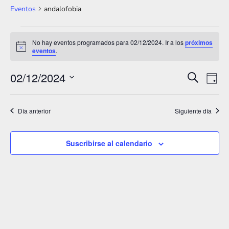
Eventos
andalofobia
Eventos
No hay eventos programados para 02/12/2024. Ir a los
próximos
A
eventos
.
en
v
i
02/12/2024
02/12/2024
s
N
N
B
D
o
u
S
í
a
a
s
a
e
c
Día anterior
Siguiente día
v
v
a
l
e
r
e
e
Suscribirse al calendario
g
c
g
a
c
a
i
c
o
c
i
n
i
ó