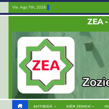
Saltar
Vie. Ago 7th, 2026
al
contenido
ZEA -
AHTIBIDÁ
KIÉN ZEMOH
H