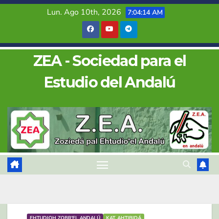
Saltar
Lun. Ago 10th, 2026
7:04:15 AM
al
contenido
ZEA - Sociedad para el
Estudio del Andalú
EHTUDIOH ZOBR'EL ANDALÚ
KAT. AHTIBIDÁ