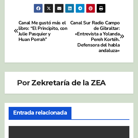
Canal Me gustó más el
Canal Sur Radio Campo
Navegación
libro: “El Principito, con
de Gibraltar:
Julie Pasquier y
«Entrevista a Yolanda
de
Huan Porrah”
Pereh Kortéh.
Defensora del habla
entradas
andaluza»
Por
Zekretaría de la ZEA
Entrada relacionada