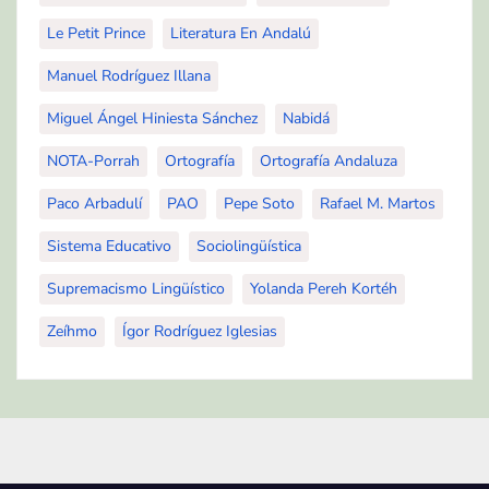
Le Petit Prince
Literatura En Andalú
Manuel Rodríguez Illana
Miguel Ángel Hiniesta Sánchez
Nabidá
NOTA-Porrah
Ortografía
Ortografía Andaluza
Paco Arbadulí
PAO
Pepe Soto
Rafael M. Martos
Sistema Educativo
Sociolingüística
Supremacismo Lingüístico
Yolanda Pereh Kortéh
Zeíhmo
Ígor Rodríguez Iglesias