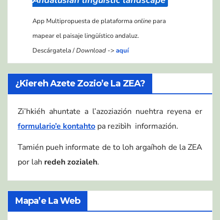
App Multipropuesta de plataforma
online
para
mapear el paisaje lingüístico andaluz.
Descárgatela /
Download
->
aquí
¿Kiereh Azete Zozio’e La ZEA?
Zi’hkiéh ahuntate a l’azoziazión nuehtra reyena er
formulario’e kontahto
pa rezibìh informazión.
Tamién pueh informate de to loh argaíhoh de la ZEA
por lah
redeh zozialeh
.
Mapa’e La Web