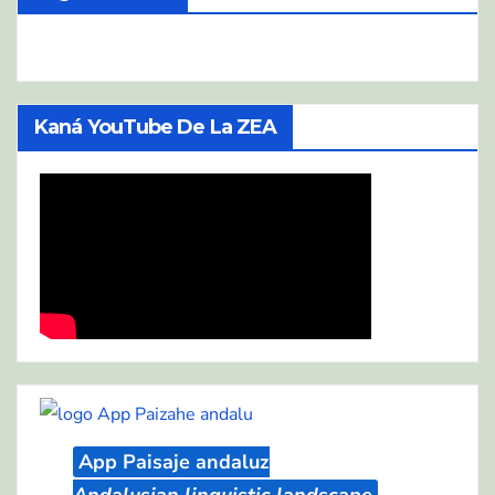
Kaná YouTube De La ZEA
App Paisaje andaluz
Andalusian linguistic landscape