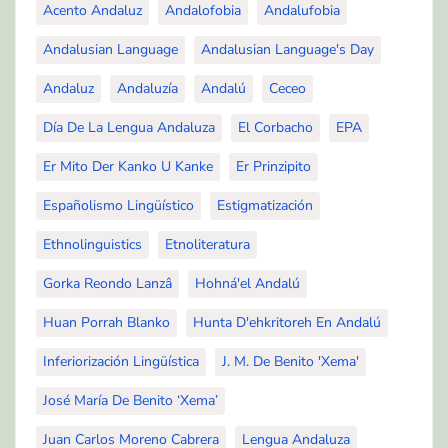
Acento Andaluz
Andalofobia
Andalufobia
Andalusian Language
Andalusian Language's Day
Andaluz
Andaluzía
Andalú
Ceceo
Día De La Lengua Andaluza
El Corbacho
EPA
Er Mito Der Kanko U Kanke
Er Prinzipito
Españolismo Lingüístico
Estigmatización
Ethnolinguistics
Etnoliteratura
Gorka Reondo Lanzâ
Hohná'el Andalú
Huan Porrah Blanko
Hunta D'ehkritoreh En Andalú
Inferiorización Lingüística
J. M. De Benito 'Xema'
José María De Benito ‘Xema’
Juan Carlos Moreno Cabrera
Lengua Andaluza