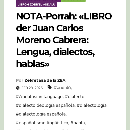
LIBROH ZOBR'EL ANDALÚ
NOTA-Porrah: «LIBRO
der Juan Carlos
Moreno Cabrera:
Lengua, dialectos,
hablas»
Por
Zekretaría de la ZEA
#andalú
,
FEB 28, 2025
#Andalusian language
,
#dialecto
,
#dialectoideología española
,
#dialectología
,
#dialectología española
,
#españolismo lingüístico
,
#habla
,