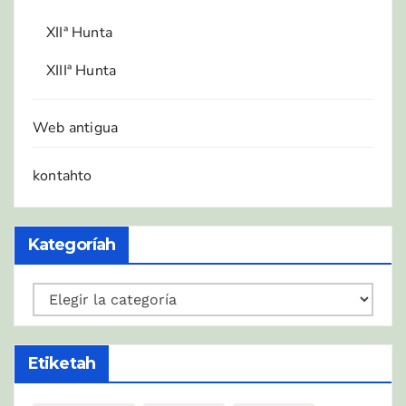
XIIª Hunta
XIIIª Hunta
Web antigua
kontahto
Kategoríah
Kategoríah
Etiketah