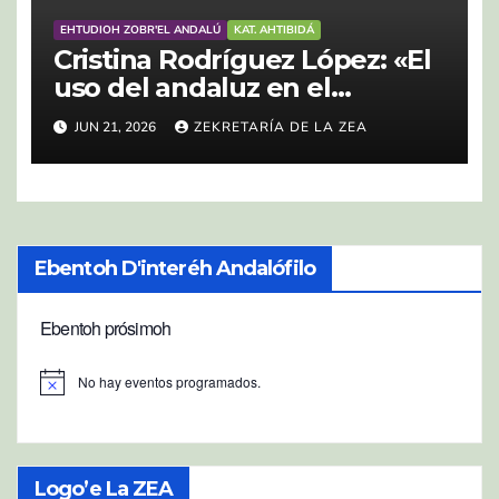
EHTUDIOH ZOBR'EL ANDALÚ
KAT. AHTIBIDÁ
Cristina Rodríguez López: «El
uso del andaluz en el
Carnaval de Isla Cristina:
JUN 21, 2026
ZEKRETARÍA DE LA ZEA
actitudes, estigmatización y
resignificación»
Ebentoh D'interéh Andalófilo
Ebentoh prósimoh
No hay eventos programados.
A
v
i
s
o
Logo’e La ZEA