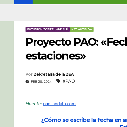
EHTUDIOH ZOBR'EL ANDALÚ
KAT. AHTIBIDÁ
Proyecto PAO: «Fech
estaciones»
Por
Zekretaría de la ZEA
#PAO
FEB 20, 2024
Huente:
pao-andalu.com
¿Cómo se escribe la fecha en 