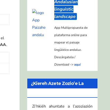
Andalusian
linguistic
landscape
App Multipropuesta de
plataforma
online
para
 el
mapear el paisaje
AA
.
lingüístico andaluz.
Descárgatela /
Download
->
aquí
¿Kiereh Azete Zozio’e La
ZEA?
Zi’hkiéh ahuntate a l’azoziazión