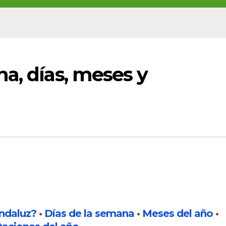
a, días, meses y
andaluz?
•
Días de la semana
•
Meses del año
•