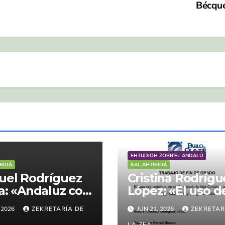
Bécqu
EHTUDIOH ZOBR'EL ANDALÚ
IBIDÁ
KAT. AHTIBIDÁ
uel Rodríguez
Cristina Rodrígu
na: «Andaluz con
López: «El uso d
ítulos»
andaluz en el
, 2026
ZEKRETARÍA DE
JUN 21, 2026
ZEKRETAR
Carnaval de Isla
LA ZEA