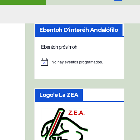
Ebentoh D'interéh Andalófilo
Ebentoh prósimoh
No hay eventos programados.
A
v
i
s
o
Logo’e La ZEA