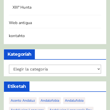
XIIIª Hunta
Web antigua
kontahto
Kategoríah
Kategoríah
Etiketah
Acento Andaluz
Andalofobia
Andalufobia