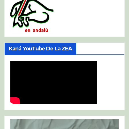
Kaná YouTube De La ZEA