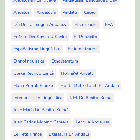
Andalusian Language
Andalusian Language's Day
Andaluz
Andaluzía
Andalú
Ceceo
Día De La Lengua Andaluza
El Corbacho
EPA
Er Mito Der Kanko U Kanke
Er Prinzipito
Españolismo Lingüístico
Estigmatización
Ethnolinguistics
Etnoliteratura
Gorka Reondo Lanzâ
Hohná'el Andalú
Huan Porrah Blanko
Hunta D'ehkritoreh En Andalú
Inferiorización Lingüística
J. M. De Benito 'Xema'
José María De Benito ‘Xema’
Juan Carlos Moreno Cabrera
Lengua Andaluza
Le Petit Prince
Literatura En Andalú