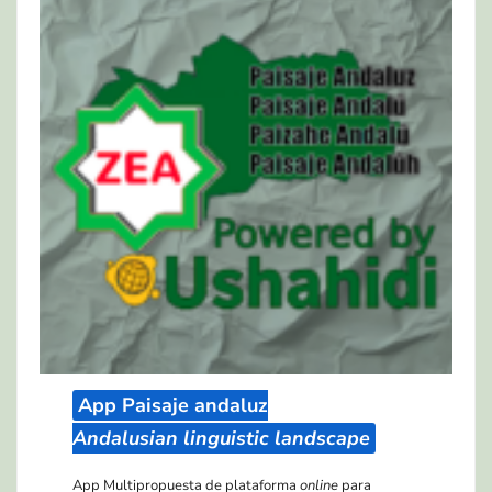
App Paisaje andaluz
Andalusian linguistic landscape
App Multipropuesta de plataforma
online
para