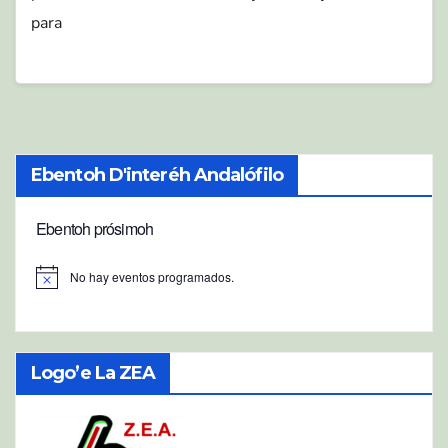
para
Ebentoh D'interéh Andalófilo
Ebentoh prósimoh
No hay eventos programados.
A
v
i
s
o
Logo’e La ZEA