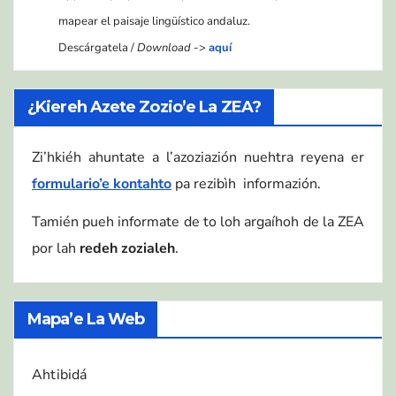
mapear el paisaje lingüístico andaluz.
Descárgatela /
Download
->
aquí
¿Kiereh Azete Zozio’e La ZEA?
Zi’hkiéh ahuntate a l’azoziazión nuehtra reyena er
formulario’e kontahto
pa rezibìh informazión.
Tamién pueh informate de to loh argaíhoh de la ZEA
por lah
redeh zozialeh
.
Mapa’e La Web
Ahtibidá