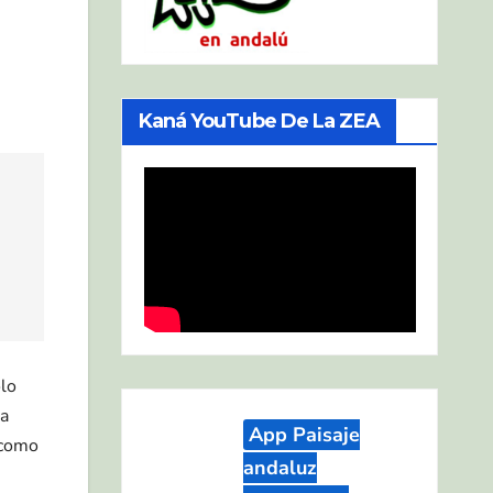
Kaná YouTube De La ZEA
olo
 a
App Paisaje
«como
andaluz