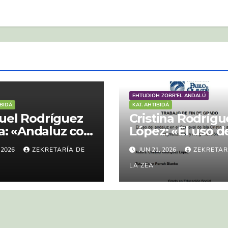
EHTUDIOH ZOBR'EL ANDALÚ
IBIDÁ
KAT. AHTIBIDÁ
uel Rodríguez
Cristina Rodrígu
na: «Andaluz con
López: «El uso d
ítulos»
andaluz en el
, 2026
ZEKRETARÍA DE
JUN 21, 2026
ZEKRETAR
Carnaval de Isla
LA ZEA
Cristina: actitud
estigmatización 
resignificación»