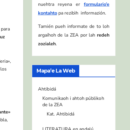
nuehtra reyena er
formulario’e
kontahto
pa rezibìh informazión.
Tamién pueh informate de to loh
 para
argaíhoh de la ZEA por lah
redeh
luz
zozialeh
.
eria»,
 los
Mapa’e La Web
Ahtibidá
Komunikaoh i ahtoh públikoh
de la ZEA
ante»
Kat. Ahtibidá
bla,
LITERATURA en andalú