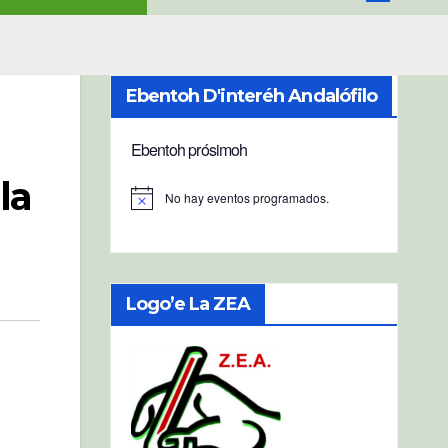
Ebentoh D'interéh Andalófilo
Ebentoh prósimoh
la
No hay eventos programados.
A
v
i
s
o
Logo’e La ZEA