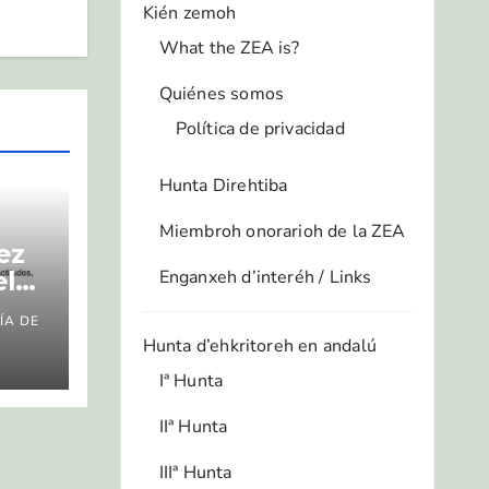
Kién zemoh
What the ZEA is?
Quiénes somos
Política de privacidad
Hunta Direhtiba
Miembroh onorarioh de la ZEA
ez
el
Enganxeh d’interéh / Links
ÍA DE
Hunta d’ehkritoreh en andalú
es,
Iª Hunta
y
IIª Hunta
IIIª Hunta