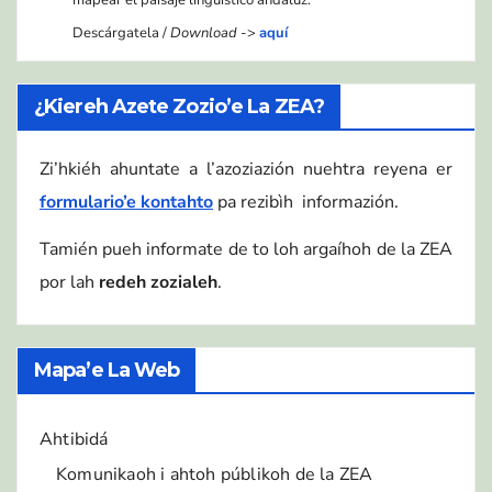
Descárgatela /
Download
->
aquí
¿Kiereh Azete Zozio’e La ZEA?
Zi’hkiéh ahuntate a l’azoziazión nuehtra reyena er
formulario’e kontahto
pa rezibìh informazión.
Tamién pueh informate de to loh argaíhoh de la ZEA
por lah
redeh zozialeh
.
Mapa’e La Web
Ahtibidá
Komunikaoh i ahtoh públikoh de la ZEA