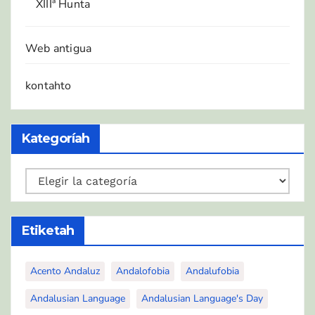
XIIIª Hunta
Web antigua
kontahto
Kategoríah
Kategoríah
Etiketah
Acento Andaluz
Andalofobia
Andalufobia
Andalusian Language
Andalusian Language's Day