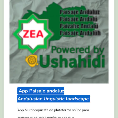
App Paisaje andaluz
Andalusian linguistic landscape
App Multipropuesta de plataforma
online
para
mapear el paisaje lingüístico andaluz.