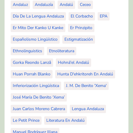
Andaluz
Andaluzía
Andalú
Ceceo
Día De La Lengua Andaluza
El Corbacho
EPA
Er Mito Der Kanko U Kanke
Er Prinzipito
Españolismo Lingüístico
Estigmatización
Ethnolinguistics
Etnoliteratura
Gorka Reondo Lanzâ
Hohná'el Andalú
Huan Porrah Blanko
Hunta D'ehkritoreh En Andalú
Inferiorización Lingüística
J. M. De Benito 'Xema'
José María De Benito ‘Xema’
Juan Carlos Moreno Cabrera
Lengua Andaluza
Le Petit Prince
Literatura En Andalú
Manuel Rodríguez Illana