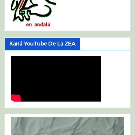
Kaná YouTube De La ZEA