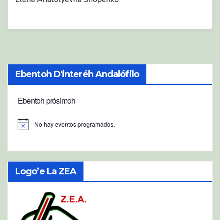
Ebentoh D'interéh Andalófilo
Ebentoh prósimoh
No hay eventos programados.
A
v
i
s
o
Logo’e La ZEA