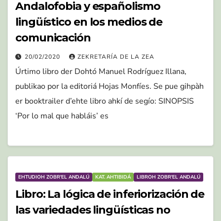
Andalofobia y españolismo
lingüístico en los medios de
comunicación
20/02/2020
ZEKRETARÍA DE LA ZEA
Úrtimo libro der Dohtó Manuel Rodríguez Illana,
publikao por la editoriá Hojas Monfíes. Se pue gihpàh
er booktrailer d’ehte libro ahkí de segío: SINOPSIS
‘Por lo mal que habláis’ es
EHTUDIOH ZOBR'EL ANDALÚ
KAT. AHTIBIDÁ
LIBROH ZOBR'EL ANDALÚ
Libro: La lógica de inferiorización de
las variedades lingüísticas no