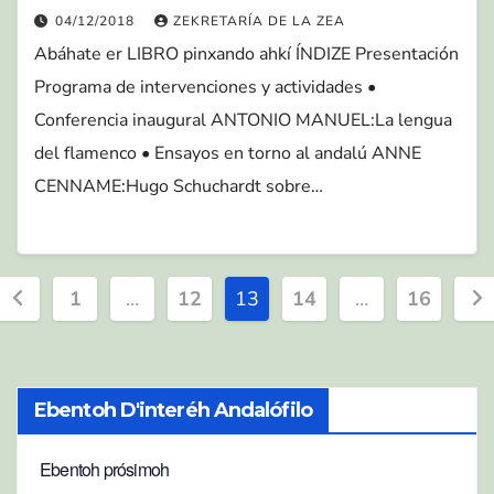
04/12/2018
ZEKRETARÍA DE LA ZEA
Abáhate er LIBRO pinxando ahkí ÍNDIZE Presentación
Programa de intervenciones y actividades •
Conferencia inaugural ANTONIO MANUEL:La lengua
del flamenco • Ensayos en torno al andalú ANNE
CENNAME:Hugo Schuchardt sobre…
Paginación
1
…
12
13
14
…
16
de
entradas
Ebentoh D'interéh Andalófilo
Ebentoh prósimoh