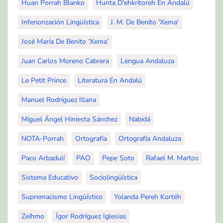
Huan Porrah Blanko
Hunta D'ehkritoreh En Andalú
Inferiorización Lingüística
J. M. De Benito 'Xema'
José María De Benito ‘Xema’
Juan Carlos Moreno Cabrera
Lengua Andaluza
Le Petit Prince
Literatura En Andalú
Manuel Rodríguez Illana
Miguel Ángel Hiniesta Sánchez
Nabidá
NOTA-Porrah
Ortografía
Ortografía Andaluza
Paco Arbadulí
PAO
Pepe Soto
Rafael M. Martos
Sistema Educativo
Sociolingüística
Supremacismo Lingüístico
Yolanda Pereh Kortéh
Zeíhmo
Ígor Rodríguez Iglesias