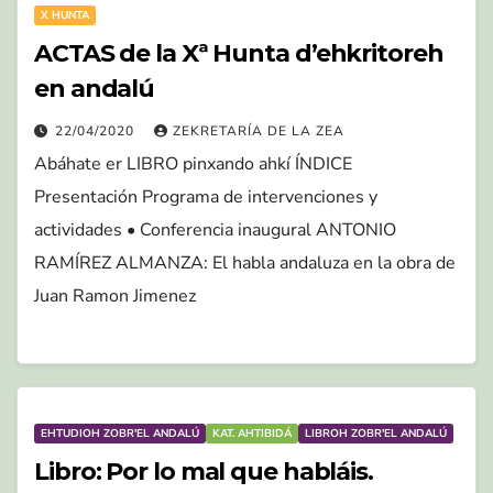
X HUNTA
ACTAS de la Xª Hunta d’ehkritoreh
en andalú
22/04/2020
ZEKRETARÍA DE LA ZEA
Abáhate er LIBRO pinxando ahkí ÍNDICE
Presentación Programa de intervenciones y
actividades • Conferencia inaugural ANTONIO
RAMÍREZ ALMANZA: El habla andaluza en la obra de
Juan Ramon Jimenez
EHTUDIOH ZOBR'EL ANDALÚ
KAT. AHTIBIDÁ
LIBROH ZOBR'EL ANDALÚ
Libro: Por lo mal que habláis.