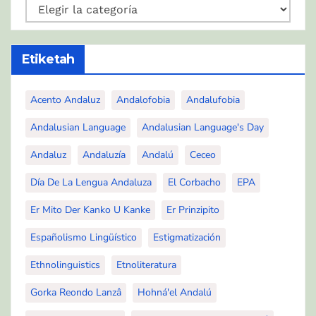
Kategoríah
Etiketah
Acento Andaluz
Andalofobia
Andalufobia
Andalusian Language
Andalusian Language's Day
Andaluz
Andaluzía
Andalú
Ceceo
Día De La Lengua Andaluza
El Corbacho
EPA
Er Mito Der Kanko U Kanke
Er Prinzipito
Españolismo Lingüístico
Estigmatización
Ethnolinguistics
Etnoliteratura
Gorka Reondo Lanzâ
Hohná'el Andalú