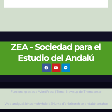
ZEA - Sociedad para el
Estudio del Andalú
Funciona gracias a WordPress
|
Tema:
Newsup
de
Themeansar
Web antigua
Kién zemoh
Ahtibidá
Hunta d’ehkritoreh en andalú
kontahto