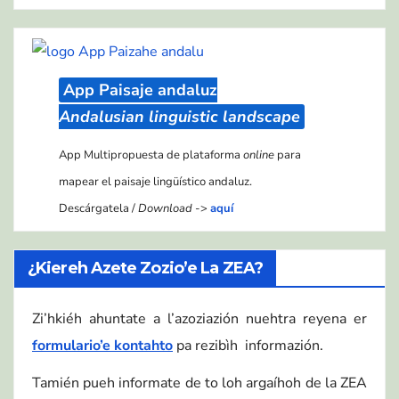
App Paisaje andaluz
Andalusian linguistic landscape
App Multipropuesta de plataforma
online
para
mapear el paisaje lingüístico andaluz.
Descárgatela /
Download
->
aquí
¿Kiereh Azete Zozio’e La ZEA?
Zi’hkiéh ahuntate a l’azoziazión nuehtra reyena er
formulario’e kontahto
pa rezibìh informazión.
Tamién pueh informate de to loh argaíhoh de la ZEA