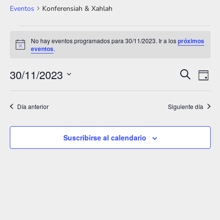
Eventos
Konferensiah & Xahlah
Eventos
No hay eventos programados para 30/11/2023. Ir a los
próximos
A
eventos
.
en
v
i
30/11/2023
30/11/2023
s
N
N
B
D
o
u
S
í
a
a
s
a
e
c
Día anterior
Siguiente día
v
v
a
l
e
r
e
e
Suscribirse al calendario
g
c
g
a
c
a
i
c
o
c
i
n
i
ó