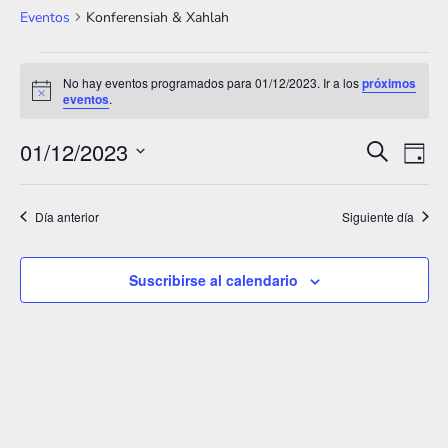
Eventos
Konferensiah & Xahlah
Eventos
No hay eventos programados para 01/12/2023. Ir a los
próximos
A
eventos
.
en
v
i
01/12/2023
01/12/2023
s
N
N
B
D
o
u
S
í
a
a
s
a
e
c
Día anterior
Siguiente día
v
v
a
l
e
r
e
e
Suscribirse al calendario
g
c
g
a
c
a
i
c
o
c
i
n
i
ó