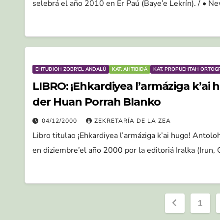
selebrá el año 2010 en Er Paú (Baye’e Lekrín). / • N
EHTUDIOH ZOBR'EL ANDALÚ
KAT. AHTIBIDÁ
KAT. PROPUEHTAH ORTOG
LIBRO: ¡Ehkardiyea l’armáziga k’ai
der Huan Porrah Blanko
04/12/2000
ZEKRETARÍA DE LA ZEA
Libro titulao ¡Ehkardiyea l’armáziga k’ai hugo! Antol
en diziembre’el año 2000 por la editoriá Iralka (Irun
Pagina
1