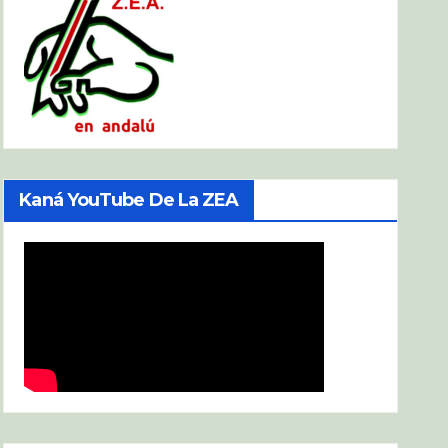
Kaná YouTube De La ZEA